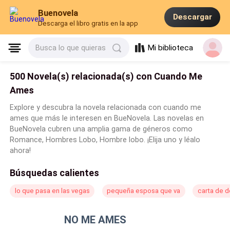
Buenovela
Descargar
Descarga el libro gratis en la app
Mi biblioteca
Busca lo que quieras
500 Novela(s) relacionada(s) con Cuando Me
Ames
Explore y descubra la novela relacionada con cuando me
ames que más le interesen en BueNovela. Las novelas en
BueNovela cubren una amplia gama de géneros como
Romance, Hombres Lobo, Hombre lobo. ¡Elija uno y léalo
ahora!
Búsquedas calientes
lo que pasa en las vegas
pequeña esposa que va
carta de 
NO ME AMES