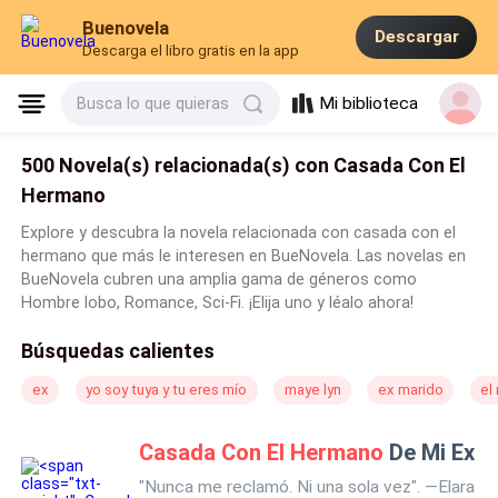
Buenovela
Descargar
Descarga el libro gratis en la app
Mi biblioteca
Busca lo que quieras
500 Novela(s) relacionada(s) con Casada Con El
Hermano
Explore y descubra la novela relacionada con casada con el
hermano que más le interesen en BueNovela. Las novelas en
BueNovela cubren una amplia gama de géneros como
Hombre lobo, Romance, Sci-Fi. ¡Elija uno y léalo ahora!
Búsquedas calientes
ex
yo soy tuya y tu eres mío
maye lyn
ex marido
el
Casada Con El Hermano
De Mi Ex
"Nunca me reclamó. Ni una sola vez". —Elara