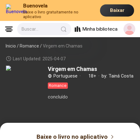
Buenovela
Baixar
Baixe o livro gratuitamente no
aplicativo
Minha biblioteca
Buscar...
Inicio /
Romance
/
Virgem em Chamas
Last Updated: 2025-04-07
Virgem em Chamas
Portuguese
·
18+
·
by: Tainá Costa
Romance
concluído
Baixe o livro no aplicativo