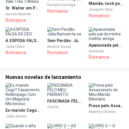
Mamãe, você pode se divorciar do Papai?
Renata Gonzaga
Sr. Walter em Perseguição! Secretária Larissa Vale Três Trilhões
Joaquim Silva
Romance
Aurora Miranda
Romance
Romance
A ESPOSA FALSA DO CEO
Sem Perdão: Júlia Reinventa-se
Apaixonada pelo pai da minha melhor amiga
Jeda Clavo
Beatriz Souza
Annanda
Romance
Romance
Romance
Nuevas novelas de lanzamiento
FASCINADA PELO MEU PADRASTO
Presa pelo Assassinato do Meu Marido Bilionário
Crisfer
Ex-marido Cego? Casamento Relâmpago Com Um Magnata Misterioso
Maerley Oliveira
Jade Aurora