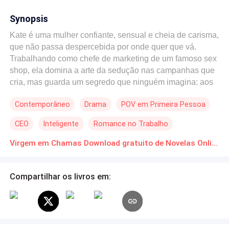
Synopsis
Kate é uma mulher confiante, sensual e cheia de carisma,
que não passa despercebida por onde quer que vá.
Trabalhando como chefe de marketing de um famoso sex
shop, ela domina a arte da sedução nas campanhas que
cria, mas guarda um segredo que ninguém imagina: aos
32 anos, ela ainda é virgem. Fora dos padrões de beleza
Contemporâneo
Drama
POV em Primeira Pessoa
convencionais, Kate é uma mulher gorda que aprendeu a
lidar com os olhares desprezo de algumas pessoas que
CEO
Inteligente
Romance no Trabalho
recebe. E dentro de si, ela carrega a insegurança de que
nenhum homem a desejaria para algo além de uma noite
Virgem em Chamas Download gratuito de Novelas Online em PDF
passageira. Por isso, decidiu que sua primeira vez seria
algo especial, com alguém que enxergasse nela muito
Compartilhar os livros em:
mais do que apenas uma aparência sensual e uma falsa
autoconfiança. Quando Ricardo, seu chefe charmoso e
misterioso, começa a demonstrar um interesse que vai
além do profissional, Kate se vê dividida entre o desejo
de se entregar e o medo de expor sua vulnerabilidade.