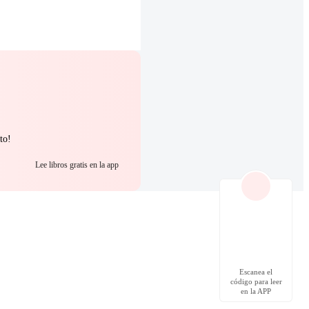
to!
Lee libros gratis en la app
Escanea el
código para leer
en la APP