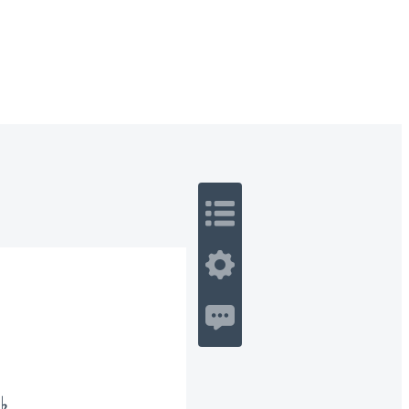
 Romance
Sci-Fi
Guerra
Otros
𝄞♭…