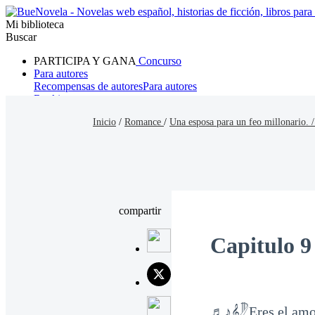
Mi biblioteca
Buscar
PARTICIPA Y GANA
Concurso
Para autores
Recompensas de autores
Para autores
Ranking
Navegar
Inicio
/
Romance
/
Una esposa para un feo millonario. 
Novelas
Cuentos Cortos
Todos
Romance
Hombre lobo
Mafia
Sistema
Fantasía
Urbano
LG
compartir
Capitulo 9
♬♪𝄞𓏢Eres el amo