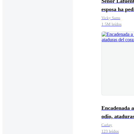
Señor Lafuent
esposa ha ped
divorcio hace
Vicky Sams
1.5M leídos
tiempo
Encadenada a
odio, ataduras
corazón
Carlay
123 leídos