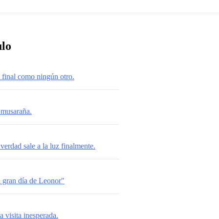
ulo
 final como ningún otro.
 musaraña.
verdad sale a la luz finalmente.
l gran día de Leonor"
 visita inesperada.