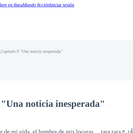
Mundo ficción
Iniciar sesión
/
Capitulo 9 "Una noticia inesperada"
BTQ+
YA/TEEN
Paranormal
Misterio/Thriller
Oriental
Juegos
Historia
MM
 "Una noticia inesperada"
r de mi vida, el hombre de mis locuras… tara tara♬♪