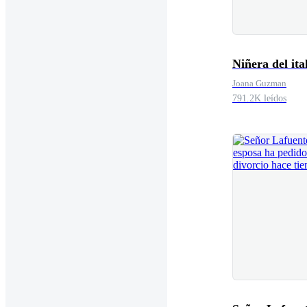
Niñera del ita
Joana Guzman
791.2K leídos