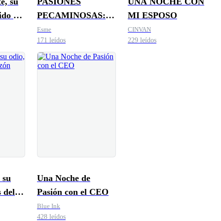
e, su
PASIONES
UNA NOCHE CON
ido el
PECAMINOSAS:
MI ESPOSO
UNA COLECCIÓN
Esme
CINVAN
171 leídos
229 leídos
CALIENTE
 su
Una Noche de
 del
Pasión con el CEO
Blue Ink
428 leídos