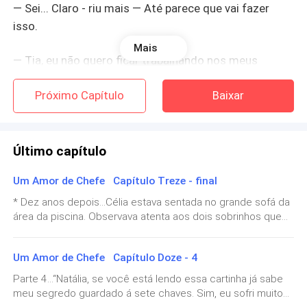
— Sei... Claro - riu mais — Até parece que vai fazer
isso.
Mais
— Tia, eu não quero ficar trabalhando nos meus
últimos dias de folga.
Próximo Capítulo
Baixar
— Se tudo foi pro brejo, por que não aproveitar e
ganhar um dinheiro a mais? - ela insistiu.
Último capítulo
Célia quando queria algo era difícil de vencer. Ela tinha
Um Amor de Chefe Capítulo Treze - final
a mania de achar que todos deveriam obedecer seu
comando.
* Dez anos depois...Célia estava sentada no grande sofá da
área da piscina. Observava atenta aos dois sobrinhos que
ela amava e mimava de paixão.Natália quase tinha acertado
— Eu não sou mais secretária - gesticulou.
sua previsão. Ela teve mesmo um menino, mas veio
Um Amor de Chefe Capítulo Doze - 4
acompanhado de uma menina. Júlio escolheu os nomes
— Bobagem - abanou a mão — Isso é como andar de
depois de ganhar uma aposta que fez com ela.Os gêmeos
Parte 4...“Natália, se você está lendo essa cartinha já sabe
bicileta. A gente nunca esquece.
Nicolas e Juliana estavam pulando na piscina e fazendo
meu segredo guardado á sete chaves. Sim, eu sofri muito
uma bagunça enorme enquanto Célia fingia não ver e se