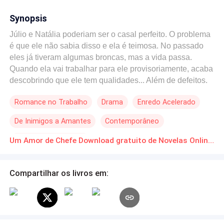
Synopsis
Júlio e Natália poderiam ser o casal perfeito. O problema
é que ele não sabia disso e ela é teimosa. No passado
eles já tiveram algumas broncas, mas a vida passa.
Quando ela vai trabalhar para ele provisoriamente, acaba
descobrindo que ele tem qualidades... Além de defeitos.
Ela percebe que ele a olha com desejo, mas não quer
Romance no Trabalho
Drama
Enredo Acelerado
misturar as coisas para não estragar a amizade que nem
é tão forte assim. Só que nem sempre seguimos nossos
De Inimigos a Amantes
Contemporâneo
planos e eles se envolvem, trazendo para suas vidas um
novo caminho... E uma grande surpresa!
Secretário/Secretária
Um Amor de Chefe Download gratuito de Novelas Online em PDF
Compartilhar os livros em: