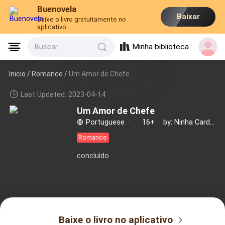
Buenovela
Baixar
Baixe o livro gratuitamente no
aplicativo
Minha biblioteca
Buscar...
Inicio /
Romance
/
Um Amor de Chefe
Last Updated: 2023-04-14
Um Amor de Chefe
Portuguese
·
16+
·
by: Ninha Cardoso
Romance
concluído
Baixe o livro no aplicativo