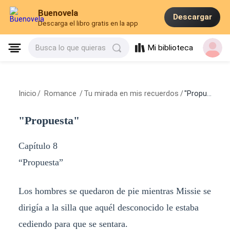
Buenovela
Descargar
Descarga el libro gratis en la app
Mi biblioteca
Busca lo que quieras
Inicio
/
Romance
/
Tu mirada en mis recuerdos
/
"Propuesta"
"Propuesta"
Capítulo 8
“Propuesta”
Los hombres se quedaron de pie mientras Missie se
dirigía a la silla que aquél desconocido le estaba
cediendo para que se sentara.