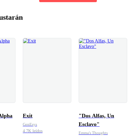
ustarán
Alpha
Exit
"Dos Alfas, Un
Esclavo"
GenEsys
4.7K leídos
Emma's Thoughts