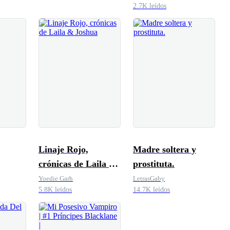
2.7K leídos
Linaje Rojo,
Madre soltera y
crónicas de Laila &
prostituta.
Joshua
Yoedie Garh
LetrasGaby
5.8K leídos
14.7K leídos