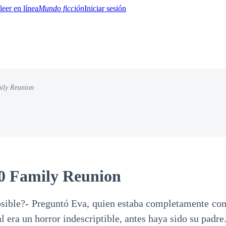
Mundo ficción
Iniciar sesión
ily Reunion
BTQ+
YA/TEEN
Paranormal
Misterio/Thriller
Oriental
Juegos
Historia
MM
10 Family Reunion
sible?- Preguntó Eva, quien estaba completamente con
al era un horror indescriptible, antes haya sido su padre