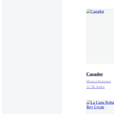
Cazador
Monica Prelooker
12.2K leídos