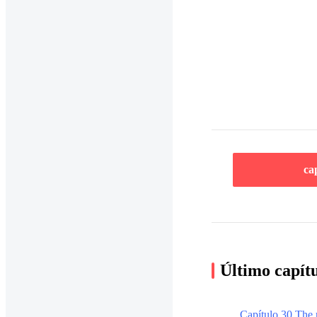
ca
Último capít
Capítulo 30 The 