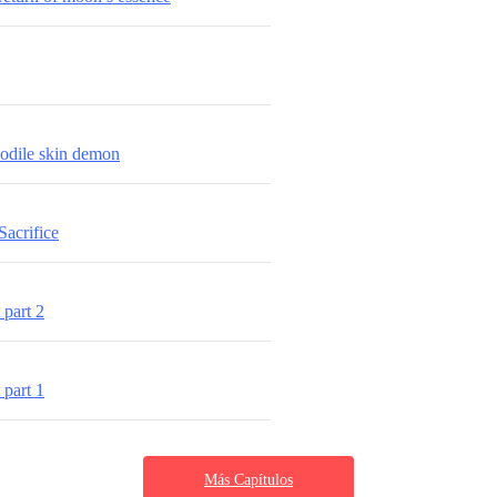
odile skin demon
Sacrifice
 part 2
 part 1
Más Capítulos