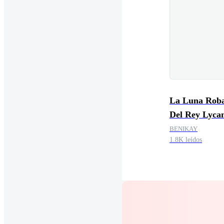
La Luna Rob
Del Rey Lyca
BENIKAY
1.8K leídos