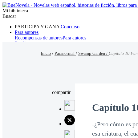
Mi biblioteca
Buscar
PARTICIPA Y GANA
Concurso
Para autores
Recompensas de autores
Para autores
Ranking
Navegar
Inicio
/
Paranormal
/
Swamp Garden /
Capítulo 10 Fam
Novelas
Cuentos Cortos
Todos
Romance
Hombre lobo
Mafia
Sistema
Fantasía
Urbano
LG
compartir
Capítulo 
-¿Pero cómo es po
esa criatura, el cu