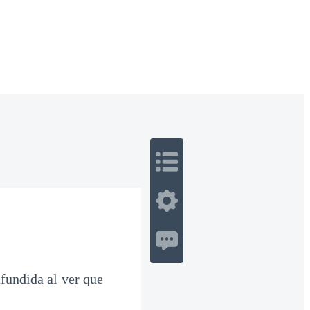
 Romance
Sci-Fi
Guerra
Otros
fundida al ver que
.