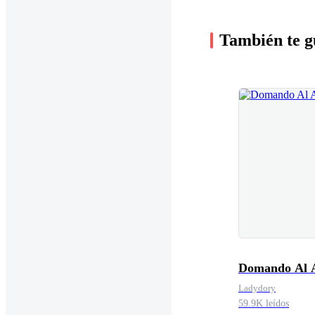
También te g
Domando Al 
Ladydory
59.9K leídos