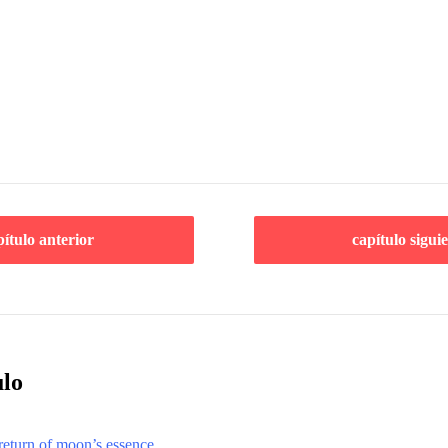
pítulo anterior
capítulo sigui
ulo
return of moon’s essence