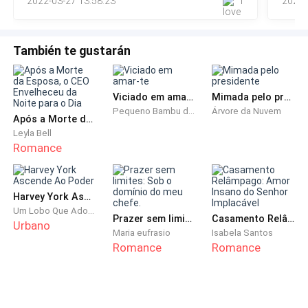
2022-03-27 13:58:23
1
2021-
Nick sentou no sofá da sala.- Na ve
em uma noite, seja aqui ou em outro lugar, porque
cada um nesse mundo tem seu par e com você não
También te gustarán
será diferente!
- E quando eu encontrar o que eu devo fazer?
Viciado em amar-te
Mimada pelo presidente
Pequeno Bambu da Família Gu
Árvore da Nuvem
Após a Morte da Esposa, o CEO Envelheceu da Noite para o Dia
- Não desistir, assim como a lua não desistiu do seu
Leyla Bell
sol.
Romance
- E quando eu vou encontrar?
Harvey York Ascende Ao Poder
- Tenha paciência, assim como a lua esperou o sol
Um Lobo Que Adora Batatas
Prazer sem limites: Sob o domínio do meu chefe.
Casamento Relâmpago: Amor Insano do Senhor Implacável
Urbano
você deve espera seu amor, pois Deus fará vocês se
Maria eufrasio
Isabela Santos
encontrarem.
Romance
Romance
- Mas, pai...