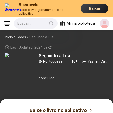
Buenovela
Baixar
Baixe o livro gratuitamente no
aplicativo
Minha biblioteca
Buscar...
Inicio /
Todos
/
Seguindo a Lua
Last Updated: 2024-09-21
Seguindo a Lua
Portuguese
·
16+
·
by: Yasmin Castilha
concluído
Baixe o livro no aplicativo