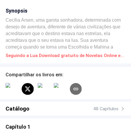
Synopsis
Cecília Arsen, uma garota sonhadora, determinada com
desejo de aventura, diferente de várias civilizações que
acreditavam que o destino estava nas estrelas, ela
acreditava que o seu estava na lua. Sua aventura
começa quando se torna uma Escolhida e Mahina a
dimensão dos seus sonhos se torna realidade. Mas até
Seguindo a Lua Download gratuito de Novelas Online em PDF
onde em sua aventura a lua pode a levar? Jack Cooper,
um garoto isolado, habilidoso com armas e com magia,
viu sua mãe sendo morta. Tendo que lidar com o fato de
Compartilhar os livros em:
ser um Escolhido e com as suas tragédias familiares ele
se torna um grande mago. No meio de suas
responsabilidades e atrás dos assassinos de sua mãe
ele acaba sendo surpreendido pelos mistérios de um
sentimento mais forte que a magia. Como ele se sairá
Catálogo
48 Capítulos
com tudo isso?
Capítulo 1