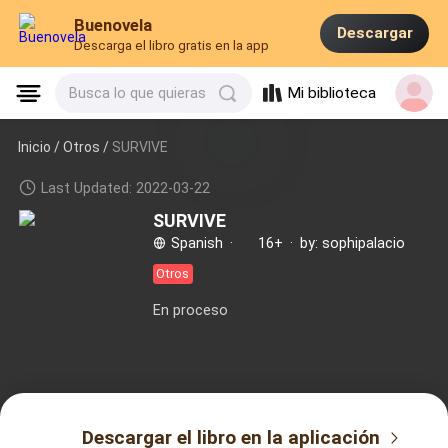
Buenovela
Descargar
Descarga el libro gratis en la app
Mi biblioteca
Busca lo que quieras
Inicio /
Otros
/
SURVIVE
Last Updated: 2022-03-22
SURVIVE
Spanish
·
16+
·
by: sophipalacio
Otros
En proceso
Descargar el libro en la aplicación