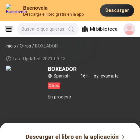
Buenovela
Descargar
Descarga el libro gratis en la app
Mi biblioteca
Busca lo que quieras
Inicio /
Otros
/
BOXEADOR
Last Updated: 2021-09-13
BOXEADOR
Spanish
·
16+
·
by: evamute
Otros
En proceso
Descargar el libro en la aplicación