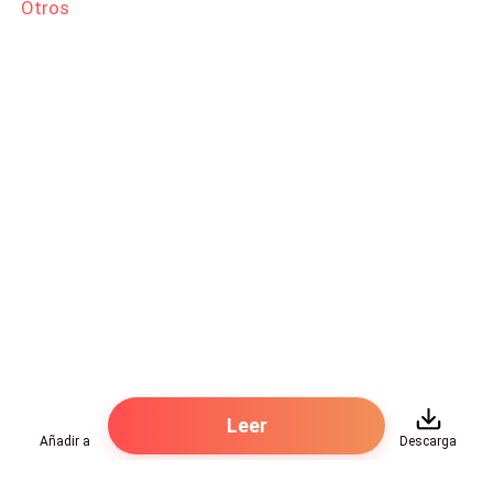
Otros
-Buenas tardes jovencita, que deseas?- pregunta ella
amable, me suena.....
-Hola, soy Kara Walker, está Bob?- pregunto un poco
tímida.
Leer
Añadir a
Descarga