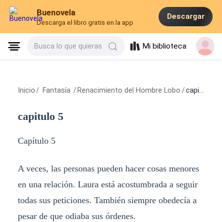
Buenovela
Descargar
Descarga el libro gratis en la app
Mi biblioteca
Busca lo que quieras
Inicio
/
Fantasía
/
Renacimiento del Hombre Lobo
/
capitulo 5
capitulo 5
Capítulo 5
A veces, las personas pueden hacer cosas menores
en una relación. Laura está acostumbrada a seguir
todas sus peticiones. También siempre obedecía a
pesar de que odiaba sus órdenes.