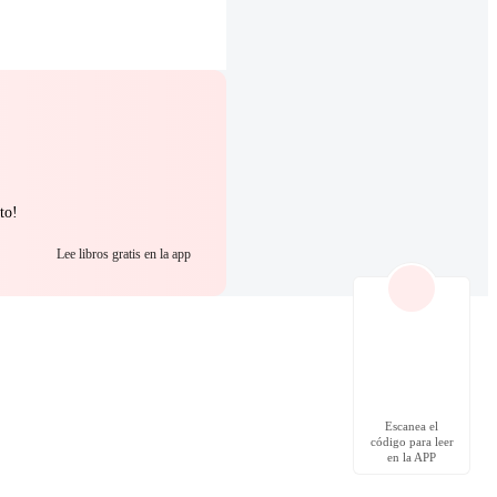
to!
Lee libros gratis en la app
Escanea el
código para leer
en la APP