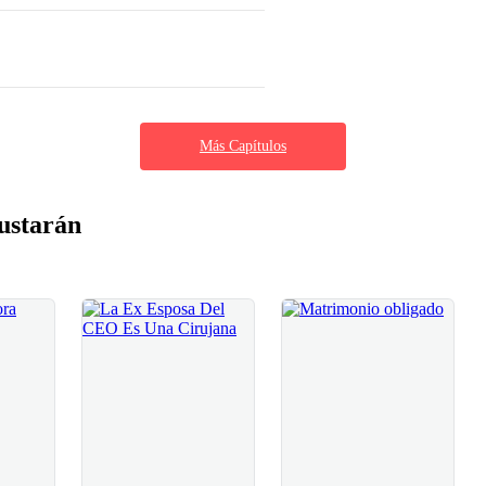
Más Capítulos
ustarán