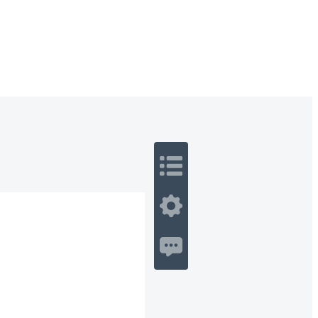
 Romance
Sci-Fi
Guerra
Otros