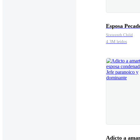
Esposa Pecad
Sixteenth Child
4.3M leídos
Adicto a amar