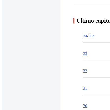
Último capít
34- Fin
33
32
31
30