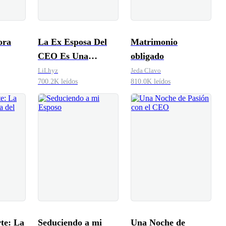
ora
La Ex Esposa Del
Matrimonio
CEO Es Una
obligado
Cirujana
LiLhyz
Jeda Clavo
700.2K leídos
810.0K leídos
te: La
Seduciendo a mi
Una Noche de