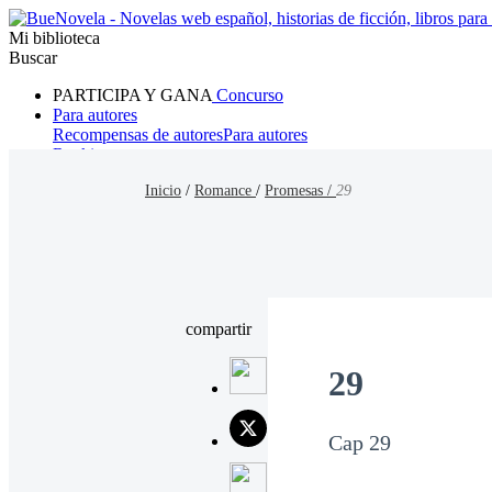
Mi biblioteca
Buscar
PARTICIPA Y GANA
Concurso
Para autores
Recompensas de autores
Para autores
Ranking
Navegar
Inicio
/
Romance
/
Promesas /
29
Novelas
Cuentos Cortos
Todos
Romance
Hombre lobo
Mafia
Sistema
Fantasía
Urbano
LG
compartir
29
Cap 29