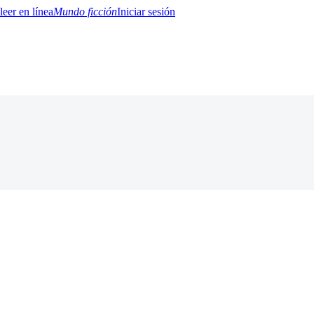
Mundo ficción
Iniciar sesión
BTQ+
YA/TEEN
Paranormal
Misterio/Thriller
Oriental
Juegos
Historia
MM