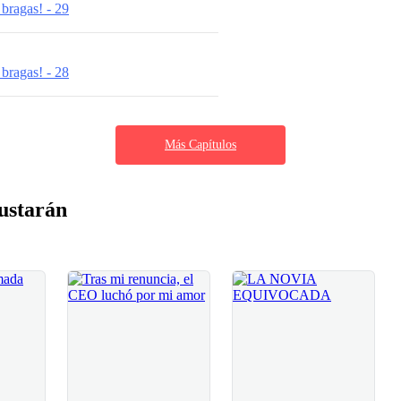
 bragas! - 29
 bragas! - 28
Más Capítulos
ustarán