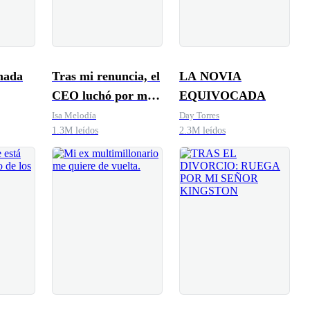
mada
Tras mi renuncia, el
LA NOVIA
CEO luchó por mi
EQUIVOCADA
amor
Isa Melodía
Day Torres
1.3M leídos
2.3M leídos