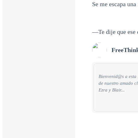
Se me escapa una 
—Te dije que ese 
FreeThin
Bienvenid@s a esta 
de nuestro amado cl
Ezra y Blair...