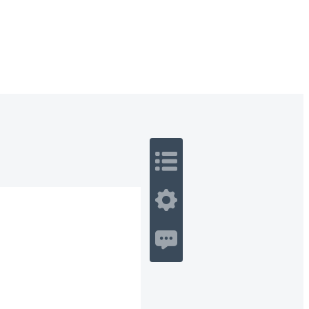
 Romance
Sci-Fi
Guerra
Otros