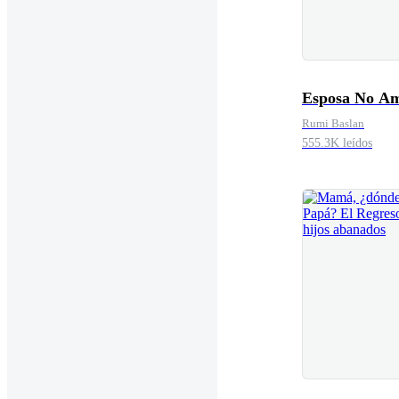
Esposa No A
Rumi Baslan
555.3K leídos