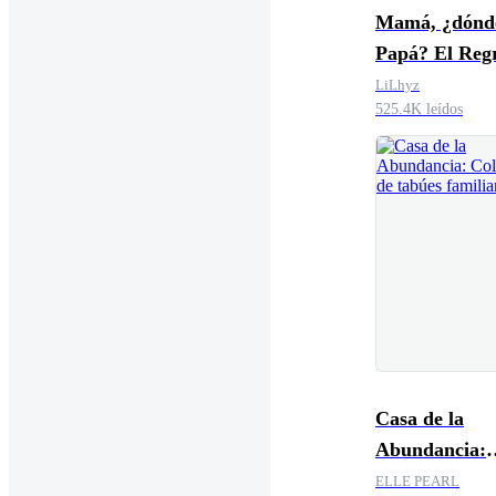
Mamá, ¿dónde
Papá? El Reg
los hijos aba
LiLhyz
525.4K leídos
Casa de la
Abundancia:
Colección de 
ELLE PEARL