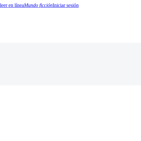
Mundo ficción
Iniciar sesión
BTQ+
YA/TEEN
Paranormal
Misterio/Thriller
Oriental
Juegos
Historia
MM