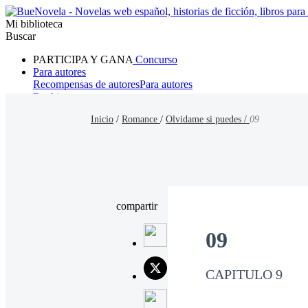
Mi biblioteca
Buscar
PARTICIPA Y GANA
Concurso
Para autores
Recompensas de autores
Para autores
Ranking
Navegar
Inicio
/
Romance
/
Olvidame si puedes /
09
Novelas
Cuentos Cortos
Todos
Romance
Hombre lobo
Mafia
Sistema
Fantasía
Urbano
LG
compartir
09
CAPITULO 9