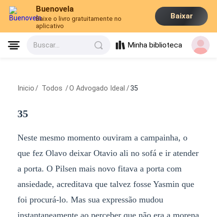
Buenovela
Baixar
Baixe o livro gratuitamente no
aplicativo
Minha biblioteca
Buscar...
Inicio
/
Todos
/
O Advogado Ideal
/
35
35
Neste mesmo momento ouviram a campainha, o
que fez Olavo deixar Otavio ali no sofá e ir atender
a porta. O Pilsen mais novo fitava a porta com
ansiedade, acreditava que talvez fosse Yasmin que
foi procurá-lo. Mas sua expressão mudou
instantaneamente ao perceber que não era a morena