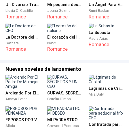
Un Divorcio Tras Mi Renacer
Mi pequeña descarada
Un Ángel Para El Mafioso
la miraba con jamás se atrevió a mirarme, sus ojos
Lluvia C. Castillo
Joana Guzman
Rumi Baslan
expresaban calma y pureza, ella simplemente lo veía
Romance
Romance
Romance
como si su mundo iniciara y terminara con él.
La Subasta
-¡NO VOY A PERMITIR QUE TE ALEJES DE MÍ!- grité
La Doctora del CEO
El corazón del italiano
Paola Arias
Sathara
Isa92
enfurecida, al borde de perder por completo el
Romance
Romance
Romance
control, mis ojos volvieron a su color real un rojo vivo.
Por primera vez revele mi verdadera identidad como
Nuevas novelas de lanzamiento
hechicera de la orden del fénix negro, la rabia
contenida en mi cuerpo eliminó los efectos del
encantamiento de camuflaje.
Lágrimas de Cristal
Ardiendo Por El Padre De Mi mejor Amiga
CURVAS, SECRETOS Y UN CEO
Mila Dalvi
Amaya Evans
Cruelia D’mon
—TU ERES MÍO, ME PERTENECES, NO TE APARTARAS
DE MI LADO NUNCA— grité.
ESPOSOS POR VENGANZA
MI PADRASTRO MI DESEO
Perdí el control por completo, la tierra comenzó a
Contratada para seducir al frío CEO
Alicia
Crowned Princess.