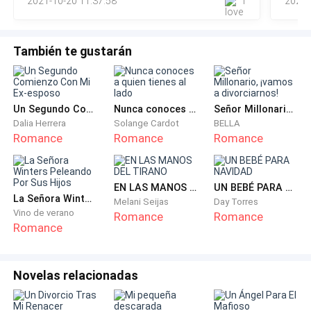
2021-10-20 11:37:58
1
2021-
era inquebrantable.
Desesperada por retenerlo acudí al único lugar donde
También te gustarán
sabia encontraría la solución a todos mis problemas,
la antigua biblioteca. Muy pocas personas la visitaban,
preferían darle la espalda al conocimiento, por eso,
Un Segundo Comienzo Con Mi Ex-esposo
Nunca conoces a quien tienes al lado
Señor Millonario, ¡vamos a divorciarnos!
recordé que en mi orden decían, “Si quieres esconder
Dalia Herrera
Solange Cardot
BELLA
algo, déjalo a plena vista”. Es así como el libro de la
Romance
Romance
Romance
eternidad permanecía resguardado dentro de aquel
lugar.
EN LAS MANOS DEL TIRANO
UN BEBÉ PARA NAVIDAD
La Señora Winters Peleando Por Sus Hijos
El contenido de aquel texto garantizaría que
Melani Seijas
Day Torres
Vino de verano
Romance
Romance
permaneciera a mi lado para siempre, no podría
Romance
apartase de mí, así lo quisiera. Después de buscar
muy bien encontré el encantamiento adecuado, solo
Novelas relacionadas
necesitaría unir su sangre con la mía, parecía sencillo.
Fue entonces, cuando al salir de la biblioteca los vi, él