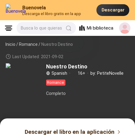
Buenovela
Descargar
Descarga el libro gratis en la app
Mi biblioteca
Busca lo que quieras
Inicio /
Romance
/
Nuestro Destino
Last Updated: 2021-09-02
Nuestro Destino
Spanish
·
16+
·
by: PetiteNovelle
Romance
Completo
Descargar el libro en la aplicación