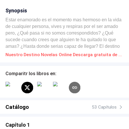
Synopsis
Estar enamorado es el momento mas hermoso en la vida
de cualquier persona, vives y respiras por el ser amado
pero, ¿Qué pasa si no somos correspondidos? ¿Qué
sucede cuando crees que alguien te ha quitado lo que
amas? ¿Hasta donde serias capaz de llegar? El destino
suele obrar de formas misteriosas, durante varias
Nuestro Destino Novelas Online Descarga gratuita de PDF
reencarnaciones dos amantes han pagado las
consecuencia de la venganza de una mujer
decepcionada, su odio ha permanecido intacto durante
Comparitr los libros en:
años. Cada tanto tiempo, sus almas buscan
reencontrarse, pero la obsesión de ella no los deja en
paz. Un nuevo ciclo esta por comenzar, ¿Podrán ser
felices en esta oportunidad o triunfará la venganza?
Catálogo
53 Capítulos
Capítulo 1