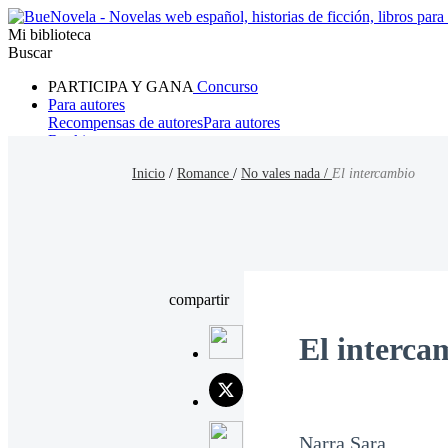
Mi biblioteca
Buscar
PARTICIPA Y GANA
Concurso
Para autores
Recompensas de autores
Para autores
Ranking
Navegar
Inicio
/
Romance
/
No vales nada /
El intercambio
Novelas
Cuentos Cortos
Todos
Romance
Hombre lobo
Mafia
Sistema
Fantasía
Urbano
LG
compartir
El interca
Narra Sara