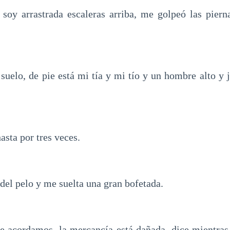
 soy arrastrada escaleras arriba, me golpeó las piern
l suelo, de pie está mi tía y mi tío y un hombre alto y
asta por tres veces.
del pelo y me suelta una gran bofetada.
ue acordamos, la mercancía está dañada, dice mientra