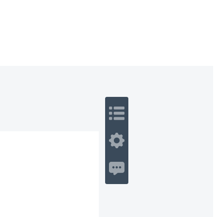
 Romance
Sci-Fi
Guerra
Otros