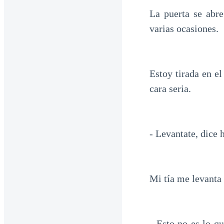
La puerta se abre
varias ocasiones.
Estoy tirada en e
cara seria.
- Levantate, dice h
Mi tía me levanta 
- Esto no es lo q