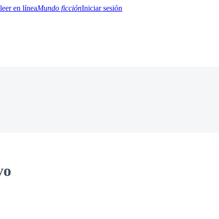
Mundo ficción
Iniciar sesión
BTQ+
YA/TEEN
Paranormal
Misterio/Thriller
Oriental
Juegos
Historia
MM
vo