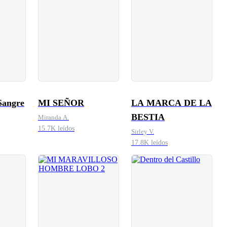
 Sangre
MI SEÑOR
LA MARCA DE LA
BESTIA
Miranda A.
15.7K leídos
Sirley V.
17.8K leídos