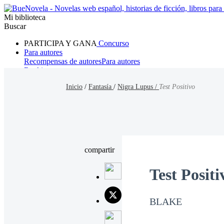
Mi biblioteca
Buscar
PARTICIPA Y GANA
Concurso
Para autores
Recompensas de autores
Para autores
Ranking
Navegar
Inicio
/
Fantasía
/
Nigra Lupus /
Test Positivo
Novelas
Cuentos Cortos
Todos
Romance
Hombre lobo
Mafia
Sistema
Fantasía
Urbano
LG
compartir
Test Positi
BLAKE