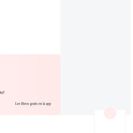
to!
Lee libros gratis en la app