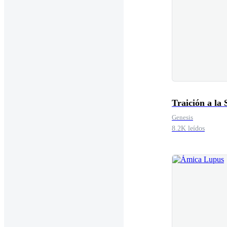
Traición a la
Genesis
8.2K leídos