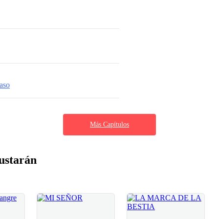
caso
Más Capítulos
ustarán