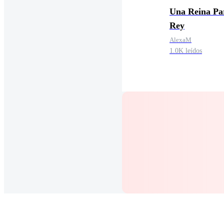
Una Reina Pa
Rey
AlexaM
1.0K leídos