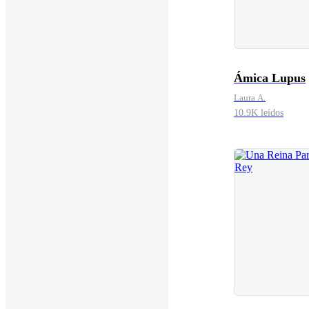
Ámica Lupus
Laura A.
10.9K leídos