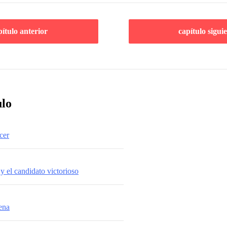
pítulo anterior
capítulo sigui
ulo
cer
y el candidato victorioso
ena