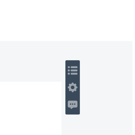
 Romance
Sci-Fi
Guerra
Otros