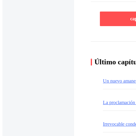
ca
Último capít
Un nuevo amane
La proclamación 
Irrevocable cond