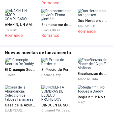
sin pensarlo 2 veces Gustavo bebe, Nicole empieza a
Romance
acariciarlo y lo besa, parece ser que con ese beso
firmó su mala suerte, ya que quedó inconsciente.
Dos Herederos Arrogantes
ANAKIN, UN AMOR COMPLICADO
Enamorarme de mi Jefe Tirano ¡Jamás!
Al despertar al día siguiente, estaba abandonado a
Amunet J.D.
Livi Ruiz
Svania Blass
Romance
unas calles de donde vivía, pero estaba
Romance
Romance
completamente desnudo, a su lado había una nota
que decía ¨que sea la última vez que te burlas de las
Nuevas novelas de lanzamiento
mujeres¨.
Gustavo tomo un par de cartones que encontró y
El Creampie Secreto De Daddy
El Precio de Perderte
salió corriendo hacia su casa, las personas que lo
Enseñanzas de Placer del "Gigoló" Mafioso
Luneth
Hannah Uzzy
veían pasar, no dejaban de burlarse, lo grabaron y lo
AmorDeTinta
subían a las redes sociales, en poco tiempo se hizo
viral, Gustavo había sido humillado de la peor manera
Regla n.º 1: No toques a Daddy
que se hubiera imaginado.
M&C
Casa de la Abundancia: Colección de tabúes familiares
CINCUENTA SOMBRAS DE DESEOS PROHIBIDOS
Cris le agradece a Nicole por lo que hizo, de esa
ELLE PEARL
Crowned Princess.