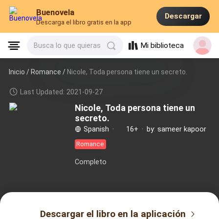
Buenovela
Descargar
Descarga el libro gratis en la app
Mi biblioteca
Busca lo que quieras
Inicio /
Romance
/
Nicole, Toda persona tiene un secreto.
Last Updated: 2021-09-27
Nicole, Toda persona tiene un
secreto.
Spanish
·
16+
·
by: sameer kapoor
Romance
Completo
Descargar el libro en la aplicación