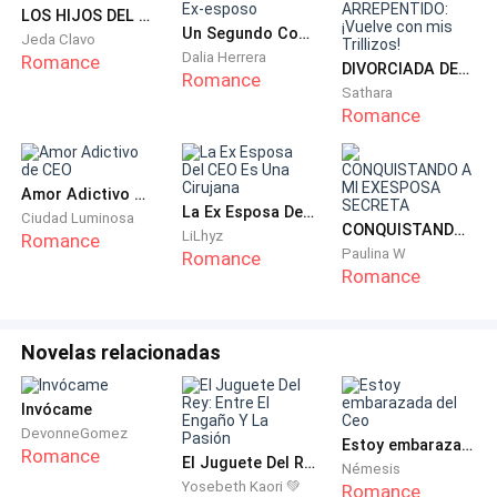
LOS HIJOS DEL CEO
un rato de estar platicando, Gustavo le propone lo
Un Segundo Comienzo Con Mi Ex-esposo
Jeda Clavo
siguiente.
Dalia Herrera
Romance
DIVORCIADA DEL CEO ARREPENTIDO: ¡Vuelve con mis Trillizos!
Romance
Sathara
-
¿por qué no nos vamos a un lugar más tranquilo?,
Romance
sabes tengo en mi casa una botella de champaña que
me gustaría compartir contigo, ¿Qué dices?
Amor Adictivo de CEO
La Ex Esposa Del CEO Es Una Cirujana
Nicole acepta y ambos salieron del lugar y fueron a la
Ciudad Luminosa
CONQUISTANDO A MI EXESPOSA SECRETA
LiLhyz
Romance
casa de Gustavo, después de varias copas, ella se
Paulina W
Romance
ganó la confianza de Gustavo, así que le sirve la
Romance
bebida esta vez, se aprovecha de eso y le pone algo en
la bebida sin que se dé cuenta y le dice,
Novelas relacionadas
-
una vez que tomes el ultimo sorbo hare lo que me
Invócame
pidas, solo quiero estar mas en ambiente, y se que lo
DevonneGomez
haras, por que se que te gusto.
Estoy embarazada del Ceo
Romance
El Juguete Del Rey: Entre El Engaño Y La Pasión
Némesis
Yosebeth Kaori 💚
Romance