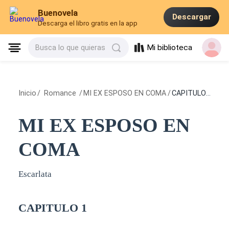
Buenovela
Descargar
Descarga el libro gratis en la app
Mi biblioteca
Busca lo que quieras
Inicio
/
Romance
/
MI EX ESPOSO EN COMA
/
CAPITULO 1
MI EX ESPOSO EN
COMA
Escarlata
CAPITULO 1