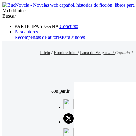
Mi biblioteca
Buscar
PARTICIPA Y GANA
Concurso
Para autores
Recompensas de autores
Para autores
Ranking
Navegar
Inicio
/
Hombre lobo
/
Luna de Venganza /
Capitulo 1 :
Novelas
Cuentos Cortos
Todos
Romance
Hombre lobo
Mafia
Sistema
Fantasía
Urbano
LG
compartir