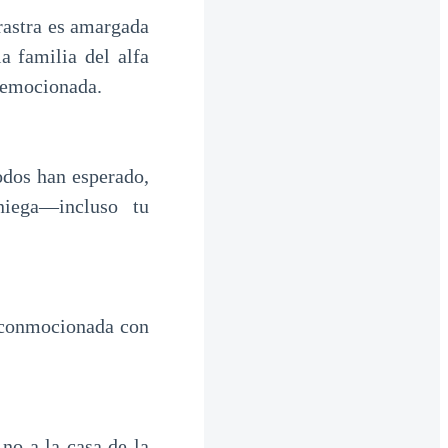
rastra es amargada
a familia del alfa
 emocionada.
dos han esperado,
niega—incluso tu
 conmocionada con
o a la casa de la