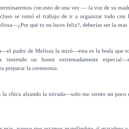
terminaremos con esto de una vez — la voz de su mad
cluso se tomó el trabajo de ir a organizar todo con l
ssa—¿Por qué tu no luces feliz?, deberías ser la mas
a—el padre de Melissa la miró—esta es la boda que to
ás teniendo un honor extremadamente especial—
ra preparar la ceremonia.
 la chica alzando la mirada—solo me siento un poco
r más, parece que estamos mandándote al matadero y n