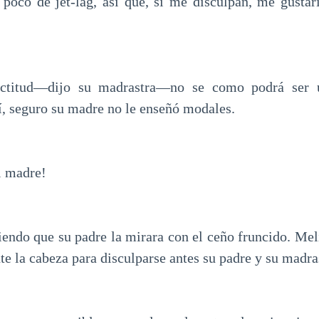
poco de jet-lag, así que, si me disculpan, me gustarí
ctitud—dijo su madrastra—no se como podrá ser 
, seguro su madre no le enseñó modales.
 madre!
iendo que su padre la mirara con el ceño fruncido. Mel
te la cabeza para disculparse antes su padre y su madra