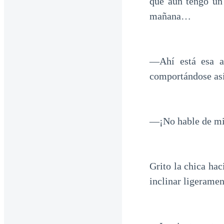
que aún tengo un 
mañana…
—Ahí está esa a
comportándose así
—¡No hable de mi
Grito la chica hac
inclinar ligeramen