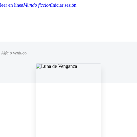
Mundo ficción
Iniciar sesión
 Alfa o verdugo.
BTQ+
YA/TEEN
Paranormal
Misterio/Thriller
Oriental
Juegos
Historia
MM