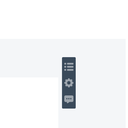
 Romance
Sci-Fi
Guerra
Otros