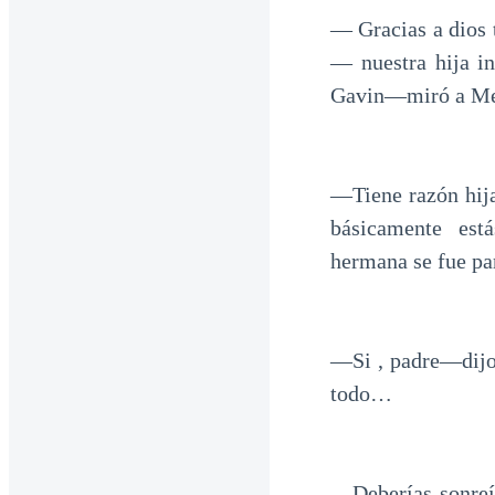
— Gracias a dios 
— nuestra hija in
Gavin—miró a Meli
—Tiene razón hij
básicamente est
hermana se fue pa
—Si , padre—dijo
todo…
—Deberías sonreí