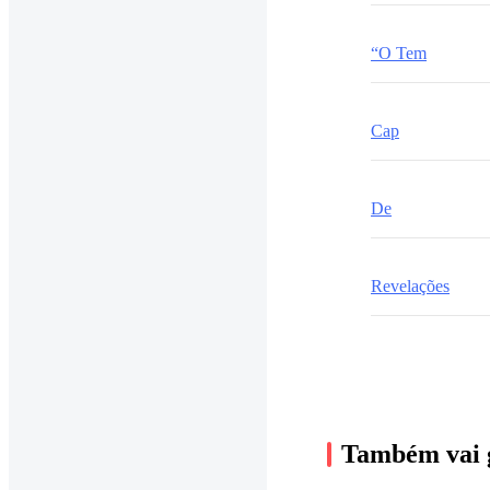
“O Tem
Cap
De
Revelações
Também vai 