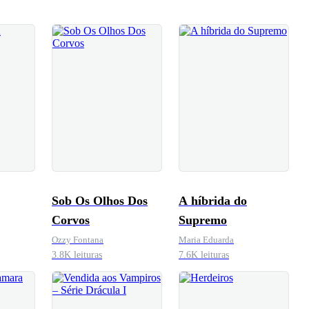
Sob Os Olhos Dos
A híbrida do
Corvos
Supremo
Ozzy Fontana
Maria Eduarda
3.8K leituras
7.6K leituras