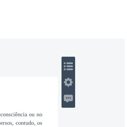
 Romance
Sci-Fi
Guerra
Otros
onsciência ou no
ersos, contudo, os