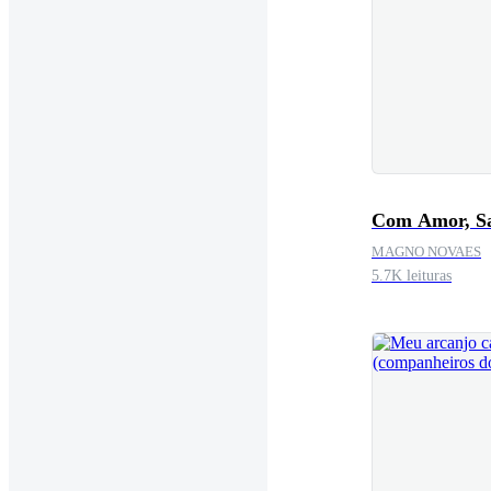
Com Amor, S
MAGNO NOVAES
5.7K leituras