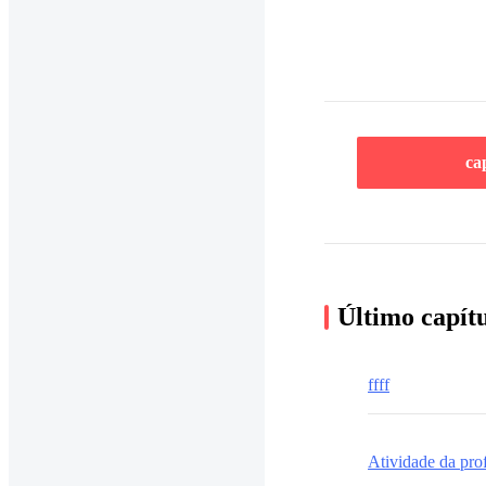
ca
Último capít
ffff
Atividade da prof