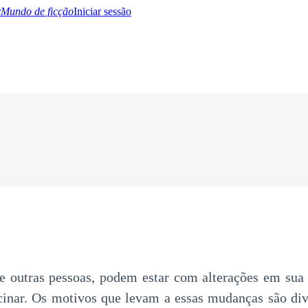
Mundo de ficção
Iniciar sessão
BTQ+
YA/TEEN
Paranormal
Misterio/Thriller
Oriental
Juegos
Historia
MM
ras pessoas, podem estar com alterações em sua c
cinar. Os motivos que levam a essas mudanças são div