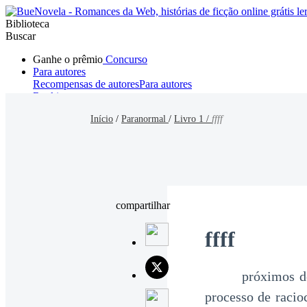
Biblioteca
Buscar
Ganhe o prêmio
Concurso
Para autores
Recompensas de autores
Para autores
Ranking
Navegar
Início
/
Paranormal
/
Livro 1 /
ffff
Novelas
Contos Curtos
Todos
Romance
Hombre lobo
Mafia
Sistema
Fantasía
Urbano
LG
compartilhar
ffff
próximos de out
processo de racio