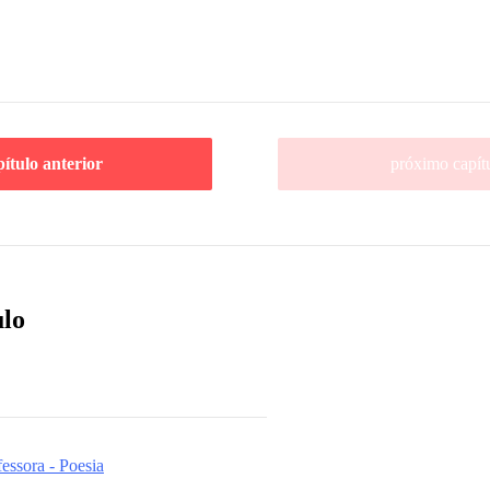
pítulo anterior
próximo capít
ulo
essora - Poesia