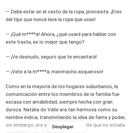
— Debe estar en el cesto de la ropa, princesita. ¡Eres
del tipo que nunca lava la ropa que usas!
— ¡Qué m****a! Ahora, ¿qué usaré para hablar con
este traste, es lo mejor que tengo?
— ¡Ve desnudo, seguro que te encantará!
— ¡Vete a la m****a, marimacho asqueroso!
Como en la mayoría de los hogares suburbanos, la
comunicación entre los miembros de la familia fue
escasa con amabilidad, siempre hecha con gran
dureza. Natalia do Valle era tan hermosa como su
nombre indica, transmitiendo la idea de fama y poder,
sin embargo, era solo una adolescente que no estaba
Desplegar
satisfecha con su realidad.