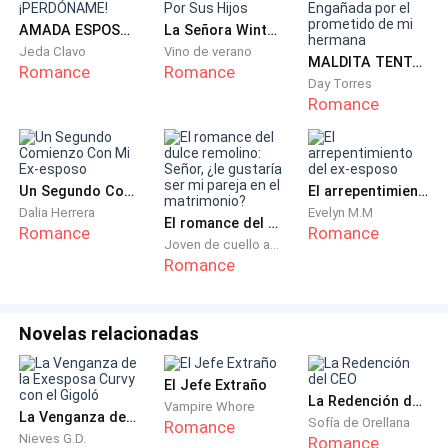
contrario, soñaba con una vida hecha de grandeza y
AMADA ESPOSA ¡PERDÓNAME!
La Señora Winters Peleando Por Sus Hijos
poder, sin embargo, la buscaba de una manera oscura,
Jeda Clavo
Vino de verano
MALDITA TENTACIÓN. Engañada por el prometido de mi hermana
errónea, engañosa y desleal. Aunque sus propósitos
Romance
Romance
Day Torres
eran buenos, sus actitudes eran malas, quería a toda
Romance
costa hacerse rica, importante.
Mantenerse para siempre alejada del origen humilde
Un Segundo Comienzo Con Mi Ex-esposo
El arrepentimiento del ex-esposo
por el que sentía tanto desprecio. Pensó en vivir en la
Dalia Herrera
Evelyn M.M
comodidad de una buena casa, tener todo el dinero
El romance del dulce remolino: Señor, ¿le gustaría ser mi pareja en el matrimonio?
Romance
Romance
Joven de cuello azul
que necesitaba para comprar todo lo que nunca antes
Romance
pudo tener, ser diferente, huir de esa familia hortera
con la que vivió toda su infancia y adolescencia.
Novelas relacionadas
— ¡Vaya, qué retraso!
El Jefe Extraño
— Lo siento, princesa, tuve algunos contratiempos.
La Redención del CEO
Vampire Whore
La Venganza de la Exesposa Curvy con el Gigoló
Sofía de Orellana
Romance
Nieves G.D.
Romance