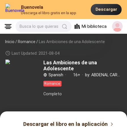
Buenovela
Descargar
Descarga el libro gratis en la app
Mi biblioteca
Busca lo que quieras
Inicio /
Romance
/
Las Ambiciones de una Adolescente
Last Updated: 2021-08-04
Las Ambiciones de una
Adolescente
Spanish
·
16+
·
by: ABDENAL CARVALHO
Romance
Completo
Descargar el libro en la aplicación