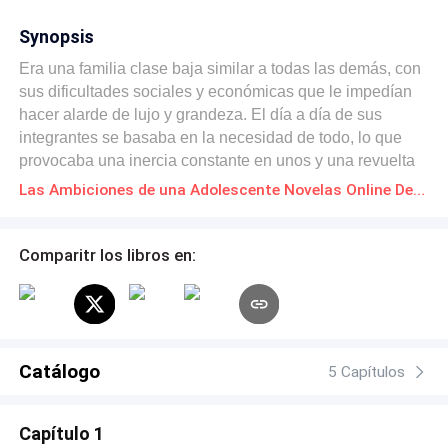
Synopsis
Era una familia clase baja similar a todas las demás, con
sus dificultades sociales y económicas que le impedían
hacer alarde de lujo y grandeza. El día a día de sus
integrantes se basaba en la necesidad de todo, lo que
provocaba una inercia constante en unos y una revuelta
total en otros. Ese fue el caso de Nathália, una
Las Ambiciones de una Adolescente Novelas Online Descarga gratuita de PDF
adolescente completamente amargada por la pobreza
que la rodeaba por todos lados. Ella no nació con la
capacidad de amar, veía este sentimiento con desprecio y
Comparitr los libros en:
se burlaba de ver a las personas enamoradas. Su
propósito al salir con ese joven rico era simplemente la
intención de que pudieran casarse y asegurar su futuro.
Después de todo, él era el único heredero de una gran
fortuna, se convertiría en el dueño de todos los bienes de
Catálogo
5 Capítulos
la familia tras la muerte de su padre, un gran empresario
con un nombre importante en el mundo empresarial. Su
Capítulo 1
ambición no tenía límites.