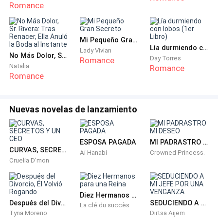
— Menos mal que viene en coche porque si fuera en
Romance
bus tardaría un siglo en llegar y no perdería más
tiempo esperando
Mi Pequeño Gran Secreto
Lía durmiendo con lobos (1er Libro)
— Deja de enfadarte, ya estoy aquí, ¿no?
Lady Vivian
No Más Dolor, Sr. Rivera: Tras Renacer, Ella Anuló la Boda al Instante
Day Torres
Romance
Natalia
Romance
— ¿A dónde me llevas? ¿No vamos a volver a ese
Romance
maldito zoológico? Estoy cansado de ver esos bichos
inmundos todos los domingos
Nuevas novelas de lanzamiento
— Chica enojada, ¿eh?
ESPOSA PAGADA
MI PADRASTRO MI DESEO
— ¡Eres demasiado lento para contar!
CURVAS, SECRETOS Y UN CEO
Ai Hanabi
Crowned Princess.
Cruelia D’mon
— Mira, si te quejas por no llevarte a conocer a mis
padres hasta ahora, lamento decirte que no es mi
Diez Hermanos para una Reina
culpa, están muy ocupados.
Después del Divorcio, Él Volvió Rogando
SEDUCIENDO A MI JEFE POR UNA VENGANZA
La clé du succès
Tyna Moreno
Dirtsa Aijem