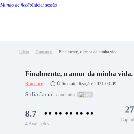
Mundo de ficção
Iniciar sessão
Início
Romance
Finalmente, o amor da minha vida.
BTQ+
YA/TEEN
Paranormal
Misterio/Thriller
Oriental
Juegos
Historia
MM
Finalmente, o amor da minha vida.
Romance
Última atualização: 2021-03-09
Sofia Jamal
16
concluído
27
8.7
Capítu
4 Avaliações