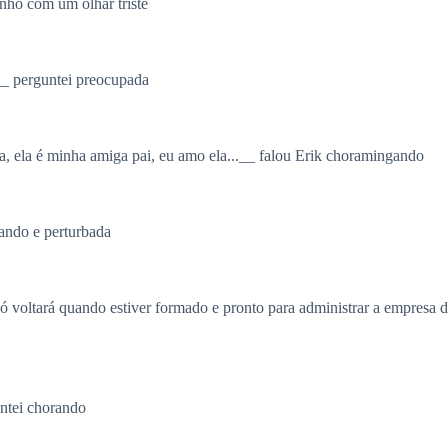
inho com um olhar triste
__ perguntei preocupada
la, ela é minha amiga pai, eu amo ela...__ falou Erik choramingando
rando e perturbada
á e só voltará quando estiver formado e pronto para administrar a empre
untei chorando