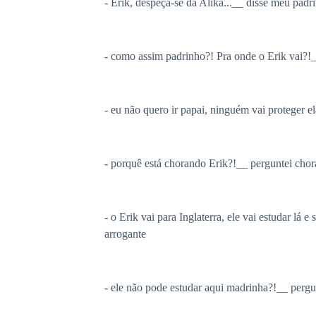
- Erik, despeça-se da Alika...__ disse meu padr
- como assim padrinho?! Pra onde o Erik vai?!
- eu não quero ir papai, ninguém vai proteger e
- porquê está chorando Erik?!__ perguntei cho
- o Erik vai para Inglaterra, ele vai estudar l
arrogante
- ele não pode estudar aqui madrinha?!__ perg