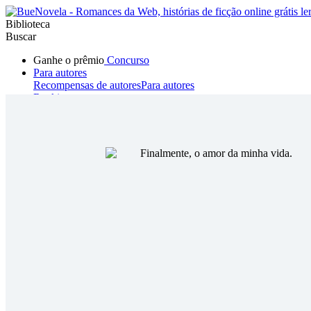
Biblioteca
Buscar
Ganhe o prêmio
Concurso
Para autores
Recompensas de autores
Para autores
Ranking
Navegar
Novelas
Contos Curtos
Todos
Romance
Hombre lobo
Mafia
Sistema
Fantasía
Urbano
LG