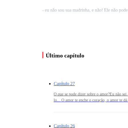
- eu não sou sua madrinha, e não! Ele não pod
- você promete que volta Erik?!__ perguntei te
- volto sim__ falou limpando as lágrimas me d
Último capítulo
- vou sentir saudades...__ chorei molhando sua 
Capítulo 27
O que se pode dizer sobre o amor?Eu não sei ex
- chega de mimimi, está desarrumando ele!!_ g
lo... O amor te enche o coração, o amor te dá 
sempre esperança... Essa coisa ou definição d
Todos nós somos imperfeitos e estamos em co
a amar e claramente falhamos... Errar, falhar
- vamos!!__ gritou minha madrinha arrastando E
exemplo disso e acredito que você também já 
Capítulo 26