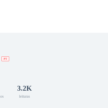
 Romance
Sci-Fi
Guerra
Otros
PT
3.2K
los
leituras