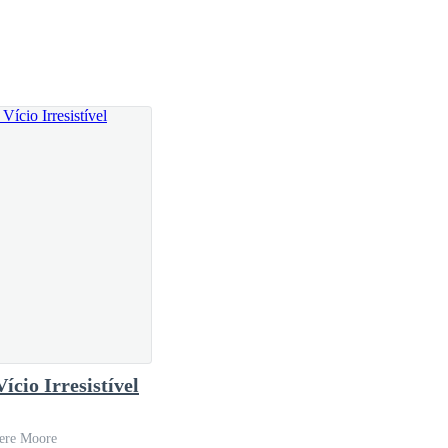
arketing... Estou lá faz duas semanas e na sexta-
 lindíssimo cabelo crespo... Não me segurei e dei
antíssimo mas só para os membros da família...
ício Irresistível
i pela mansão que eu conheço como a palma da minha
ere Moore