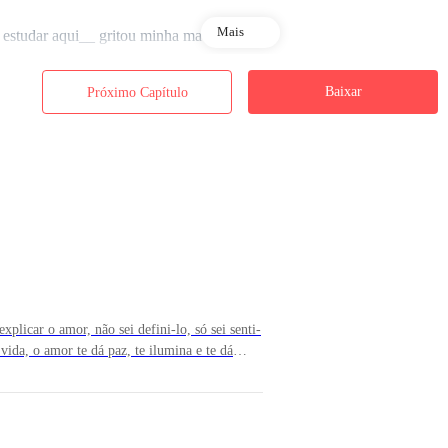
Mais
e estudar aqui__ gritou minha madrinha
Baixar
Próximo Capítulo
ntando conter o choro
ando um abraço
camisa social
plicar o amor, não sei defini-lo, só sei senti-
ritou minha madrinha e me afastou dele
vida, o amor te dá paz, te ilumina e te dá
e que o amor não fere pra mim é besteira...
nstante evolução e aprendizagem, aprendemos
, machucar faz parte do processo, eu sou o
rik para fora da casa
tenha passado por uma dessas fases, ou você