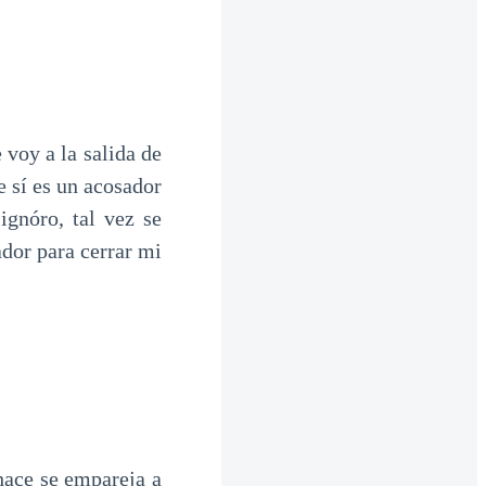
 voy a la salida de
e sí es un acosador
gnóro, tal vez se
ador para cerrar mi
 hace se empareja a