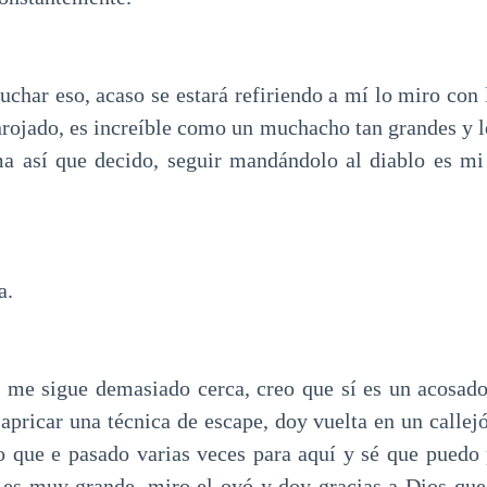
uchar eso, acaso se estará refiriendo a mí lo miro con 
nrojado, es increíble como un muchacho tan grandes y l
ma así que decido, seguir mandándolo al diablo es mi
a.
me sigue demasiado cerca, creo que sí es un acosado
apricar una técnica de escape, doy vuelta en un callej
 que e pasado varias veces para aquí y sé que puedo
, es muy grande, miro el oyó y doy gracias a Dios que