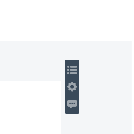
 Romance
Sci-Fi
Guerra
Otros