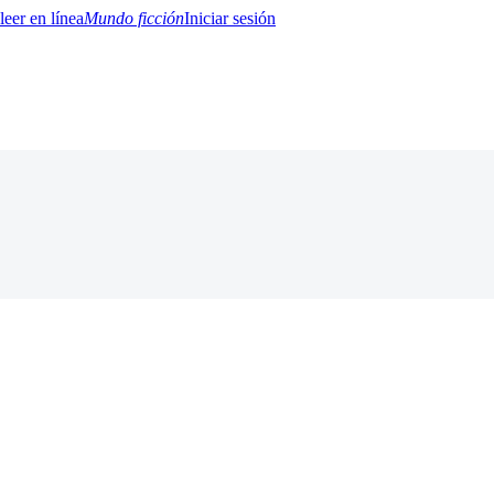
Mundo ficción
Iniciar sesión
BTQ+
YA/TEEN
Paranormal
Misterio/Thriller
Oriental
Juegos
Historia
MM