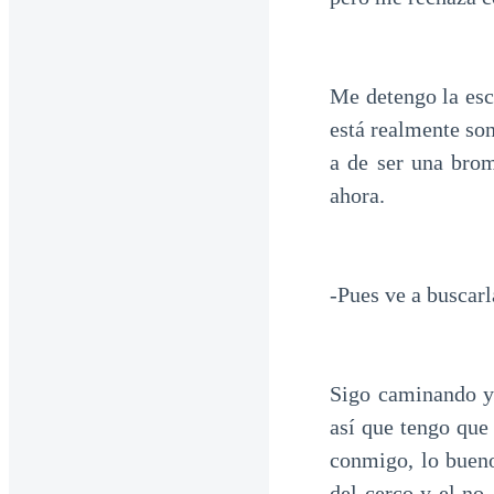
Me detengo la esc
está realmente so
a de ser una bro
ahora.
-Pues ve a buscarl
Sigo caminando y 
así que tengo que 
conmigo, lo bueno
del cerco y el no