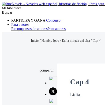
Mi biblioteca
Buscar
PARTICIPA Y GANA
Concurso
Para autores
Recompensas de autores
Para autores
Ranking
Navegar
Inicio
/
Hombre lobo
/
En la mirada del alfa /
Cap 4
Novelas
Cuentos Cortos
Todos
Romance
Hombre lobo
Mafia
Sistema
Fantasía
Urbano
LG
compartir
Cap 4
Lidia.