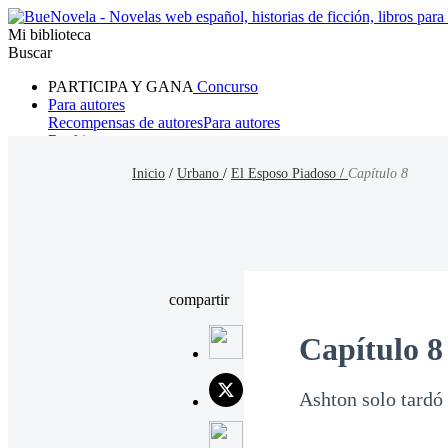
Mi biblioteca
Buscar
PARTICIPA Y GANA
Concurso
Para autores
Recompensas de autores
Para autores
Ranking
Navegar
Inicio
/
Urbano
/
El Esposo Piadoso /
Capítulo 8
Novelas
Cuentos Cortos
Todos
Romance
Hombre lobo
Mafia
Sistema
Fantasía
Urbano
LG
compartir
Capítulo 8
Ashton solo tardó 