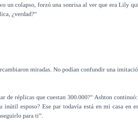
o un colapso, forzó una sonrisa al ver que era Lily qui
plica, ¿verdad?"
ercambiaron miradas. No podían confundir una imitación
 par de réplicas que cuestan 300.000?" Ashton continuó:
tu inútil esposo? Ese par todavía está en mi casa en e
seguirlo para ti”.