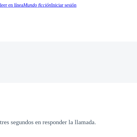
Mundo ficción
Iniciar sesión
BTQ+
YA/TEEN
Paranormal
Misterio/Thriller
Oriental
Juegos
Historia
MM
tres segundos en responder la llamada.