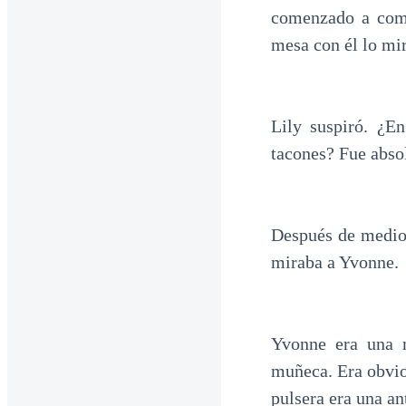
comenzado a come
mesa con él lo mir
Lily suspiró. ¿E
tacones? Fue abso
Después de medio 
miraba a Yvonne.
Yvonne era una m
muñeca. Era obvio 
pulsera era una a