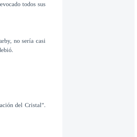
revocado todos sus
rby, no sería casi
debió.
ción del Cristal".