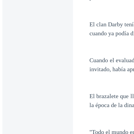
El clan Darby tení
cuando ya podía di
Cuando el evaluad
invitado, había ap
El brazalete que l
la época de la din
"Todo el mundo en