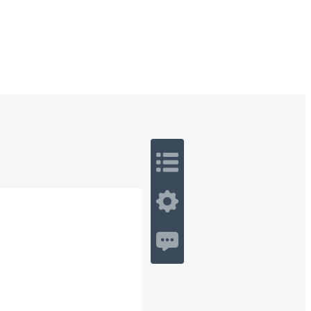
 Romance
Sci-Fi
Guerra
Otros