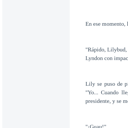
En ese momento, l
"Rápido, Lilybud,
Lyndon con impaci
Lily se puso de p
"Yo... Cuando ll
presidente, y se m
"¡Guau!"