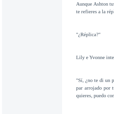
Aunque Ashton tuv
te refieres a la ré
"¿Réplica?"
Lily e Yvonne int
"Sí, ¿no te di un
par arrojado por 
quieres, puedo con