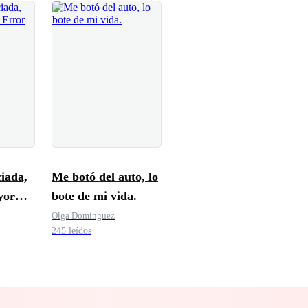
iada,
Me botó del auto, lo
yor
bote de mi vida.
Olga Dominguez
245 leídos