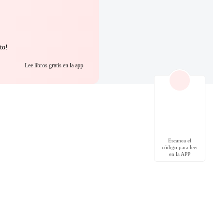
to!
Lee libros gratis en la app
Escanea el
código para leer
en la APP