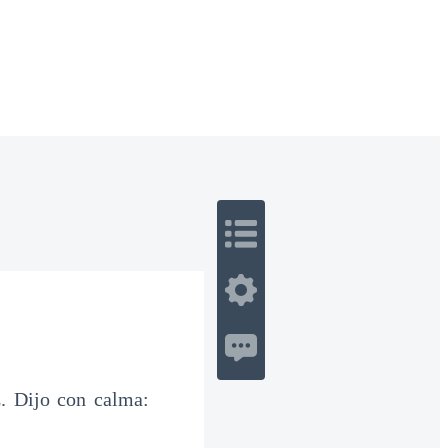
 Romance
Sci-Fi
Guerra
Otros
. Dijo con calma: