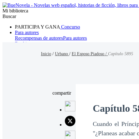
Mi biblioteca
Buscar
PARTICIPA Y GANA
Concurso
Para autores
Recompensas de autores
Para autores
Ranking
Navegar
Inicio
/
Urbano
/
El Esposo Piadoso /
Capítulo 5895
Novelas
Cuentos Cortos
Todos
Romance
Hombre lobo
Mafia
Sistema
Fantasía
Urbano
LG
compartir
Capítulo 5
Cuando el Prínci
"¿Planeas acabar c