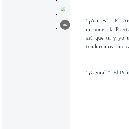
"¡Así es!". El A
entonces, la Puert
así que tú y yo 
tenderemos una tra
"¡Genial!". El Prí