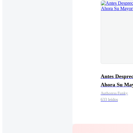
Antes Desprec
Ahora Su Ma
Error
Authoress Funky
633 leídos