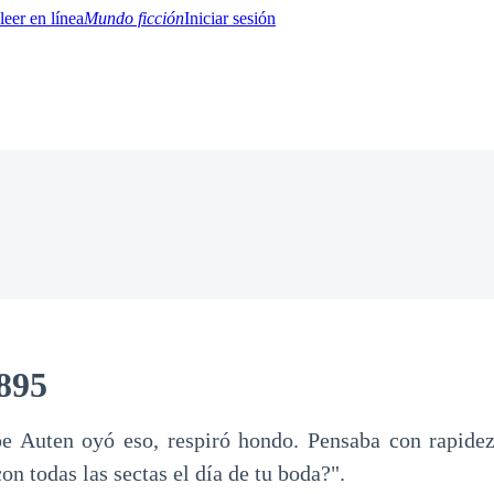
Mundo ficción
Iniciar sesión
BTQ+
YA/TEEN
Paranormal
Misterio/Thriller
Oriental
Juegos
Historia
MM
895
pe Auten oyó eso, respiró hondo. Pensaba con rapidez
on todas las sectas el día de tu boda?".