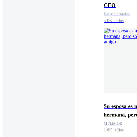
CEO
Dairy Cornieles
5.0K leídos
Su esposa es 
hermana, per
su amigo
M.N.IMOR
1.8K leídos