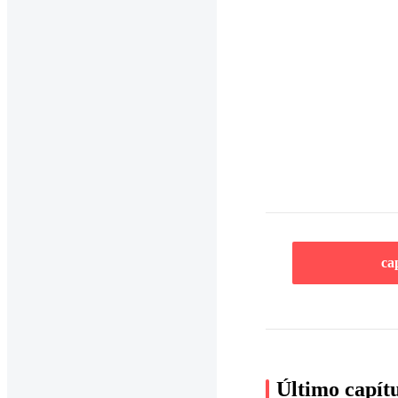
ca
Último capít