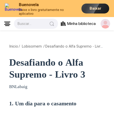
Buenovela
Baixar
Baixe o livro gratuitamente no
aplicativo
Minha biblioteca
Buscar...
Inicio
/
Lobisomem
/
Desafiando o Alfa Supremo - Livro 3
/
1.
Desafiando o Alfa
Supremo - Livro 3
BNLabaig
1. Um dia para o casamento