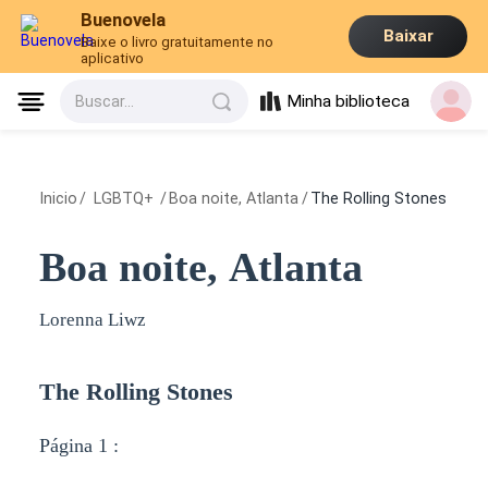
Buenovela
Baixar
Baixe o livro gratuitamente no
aplicativo
Minha biblioteca
Buscar...
Inicio
/
LGBTQ+
/
Boa noite, Atlanta
/
The Rolling Stones
Boa noite, Atlanta
Lorenna Liwz
The Rolling Stones
Página 1 :