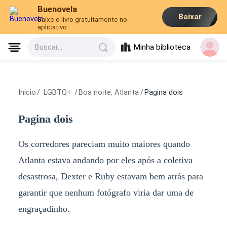
Buenovela
Baixar
Baixe o livro gratuitamente no
aplicativo
Minha biblioteca
Buscar...
Inicio
/
LGBTQ+
/
Boa noite, Atlanta
/
Pagina dois
Pagina dois
Os corredores pareciam muito maiores quando
Atlanta estava andando por eles após a coletiva
desastrosa, Dexter e Ruby estavam bem atrás para
garantir que nenhum fotógrafo viria dar uma de
engraçadinho.