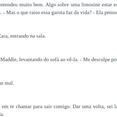
 entendeu muito bem. Algo sobre uma limosine estar e
a. - Mas o que raios essa garota faz da vida? - Ela penso
 Zara, entrando na sala.
Maddie, levantando do sofá ao vê-la. - Me desculpe por
az mal.
 em te chamar para sair comigo. Dar uma volta, sei l
a.