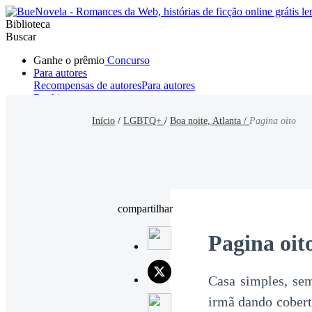
Biblioteca
Buscar
Ganhe o prêmio
Concurso
Para autores
Recompensas de autores
Para autores
Ranking
Navegar
Início
/
LGBTQ+
/
Boa noite, Atlanta /
Pagina oito
Novelas
Contos Curtos
Todos
Romance
Hombre lobo
Mafia
Sistema
Fantasía
Urbano
LG
compartilhar
Pagina oit
Casa simples, se
irmã dando cobert