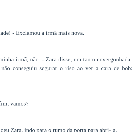
rdade! - Exclamou a irmã mais nova.
 minha irmã, não. - Zara disse, um tanto envergonhad
não conseguiu segurar o riso ao ver a cara de bob
nfim, vamos?
eu Zara, indo para o rumo da porta para abri-la.