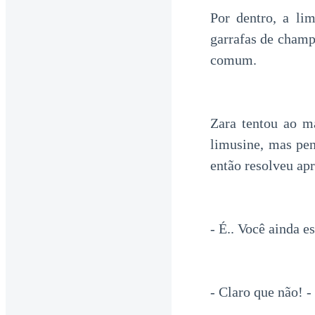
Por dentro, a li
garrafas de champ
comum.
Zara tentou ao m
limusine, mas pen
então resolveu ap
- É.. Você ainda e
- Claro que não! 