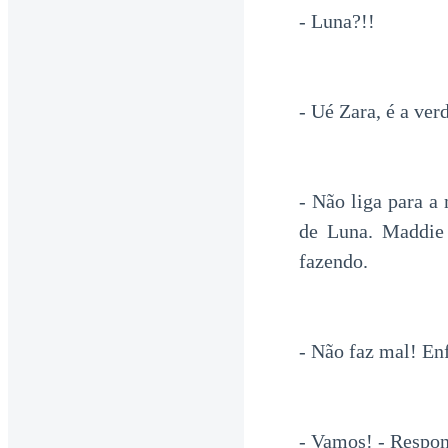
- Luna?!!
- Ué Zara, é a ve
- Não liga para a
de Luna. Maddie 
fazendo.
- Não faz mal! E
- Vamos! - Respond