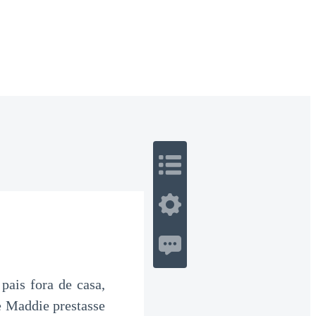
 Romance
Sci-Fi
Guerra
Otros
ais fora de casa,
e Maddie prestasse