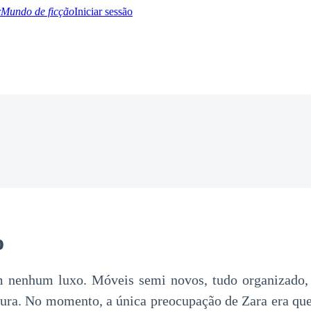
Mundo de ficção
Iniciar sessão
BTQ+
YA/TEEN
Paranormal
Misterio/Thriller
Oriental
Juegos
Historia
MM
o
m nenhum luxo. Móveis semi novos, tudo organizado, p
ura. No momento, a única preocupação de Zara era qu