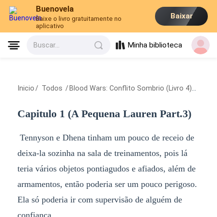
Buenovela
Baixar
Baixe o livro gratuitamente no
aplicativo
Minha biblioteca
Buscar...
Inicio
/
Todos
/
Blood Wars: Conflito Sombrio (Livro 4)
/
Capitu
Capitulo 1 (A Pequena Lauren Part.3)
Tennyson e Dhena tinham um pouco de receio de
deixa-la sozinha na sala de treinamentos, pois lá
teria vários objetos pontiagudos e afiados, além de
armamentos, então poderia ser um pouco perigoso.
Ela só poderia ir com supervisão de alguém de
confiança.