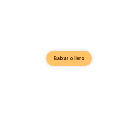
Baixar o livro
Hot Genres
Romance
Recursos
Hombre lobo
Palavras-chave
Redes sociais