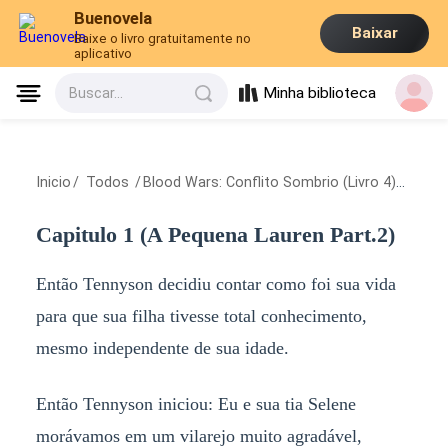
Buenovela
Baixar
Baixe o livro gratuitamente no
aplicativo
Minha biblioteca
Buscar...
Inicio
/
Todos
/
Blood Wars: Conflito Sombrio (Livro 4)
/
Capitu
Capitulo 1 (A Pequena Lauren Part.2)
Então Tennyson decidiu contar como foi sua vida
para que sua filha tivesse total conhecimento,
mesmo independente de sua idade.
Então Tennyson iniciou: Eu e sua tia Selene
morávamos em um vilarejo muito agradável,