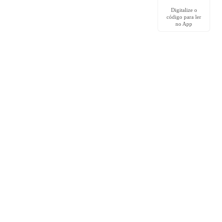
Digitalize o
código para ler
no App
Comunidade
Grupo no Facebook
Download