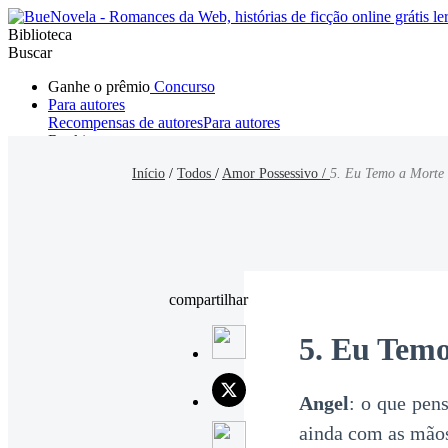
Biblioteca
Buscar
Ganhe o prêmio
Concurso
Para autores
Recompensas de autores
Para autores
Ranking
Navegar
Início
/
Todos
/
Amor Possessivo /
5. Eu Temo a Morte
Novelas
Contos Curtos
Todos
Romance
Hombre lobo
Mafia
Sistema
Fantasía
Urbano
LG
compartilhar
5. Eu Tem
Angel
: o que pe
ainda com as mãos