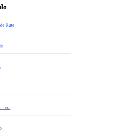
ulo
de Rute
to
s
alavra
o