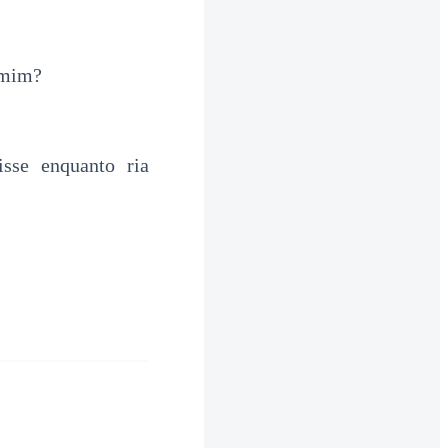
m mim?
se enquanto ria