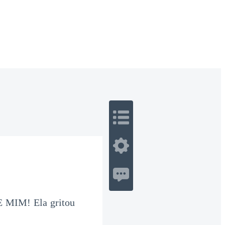
 Romance
Sci-Fi
Guerra
Otros
 MIM! Ela gritou