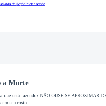
Mundo de ficção
Iniciar sessão
BTQ+
YA/TEEN
Paranormal
Misterio/Thriller
Oriental
Juegos
Historia
MM
o a Morte
nsa que está fazendo? NÃO OUSE SE APROXIMAR DE
 em seu rosto.