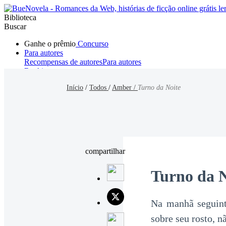
Biblioteca
Buscar
Ganhe o prêmio
Concurso
Para autores
Recompensas de autores
Para autores
Ranking
Navegar
Início
/
Todos
/
Amber /
Turno da Noite
Novelas
Contos Curtos
Todos
Romance
Hombre lobo
Mafia
Sistema
Fantasía
Urbano
LG
compartilhar
Turno da N
Na manhã seguint
sobre seu rosto, n