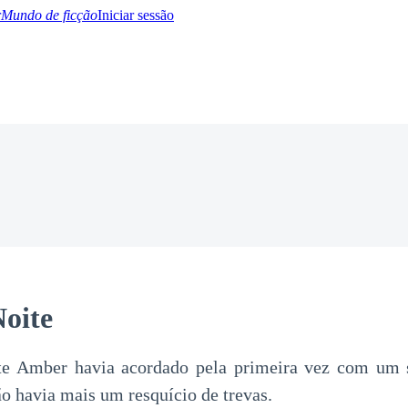
Mundo de ficção
Iniciar sessão
BTQ+
YA/TEEN
Paranormal
Misterio/Thriller
Oriental
Juegos
Historia
MM
oite
e Amber havia acordado pela primeira vez com um 
ão havia mais um resquício de trevas.