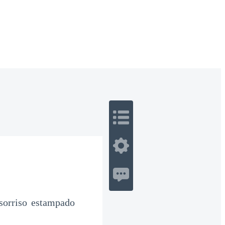
 Romance
Sci-Fi
Guerra
Otros
sorriso estampado