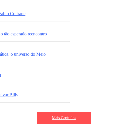
Fábio Coltrane
 o tão esperado reencontro
ática, o universo do Meio
a
lvar Billy
Mais Capítulos