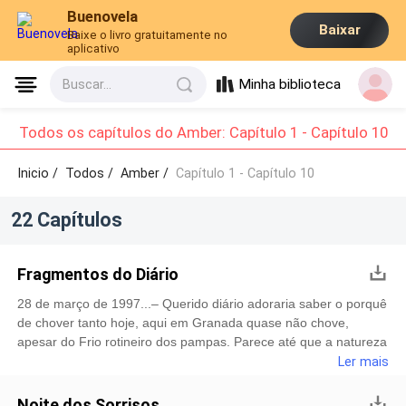
Buenovela
Baixar
Baixe o livro gratuitamente no
aplicativo
Minha biblioteca
Buscar...
Todos os capítulos do Amber: Capítulo 1 - Capítulo 10
Inicio /
Todos
/
Amber /
Capítulo 1 - Capítulo 10
22 Capítulos
Fragmentos do Diário
28 de março de 1997...– Querido diário adoraria saber o porquê
de chover tanto hoje, aqui em Granada quase não chove,
apesar do Frio rotineiro dos pampas. Parece até que a natureza
se voltou contra nós meros seres humanos. Já faz dois dias que
Ler mais
chove sem parar, era tão bom se ela cessase – Estava escrito
no primeiro parágrafo de uma das páginas do diário de
Noite dos Sorrisos