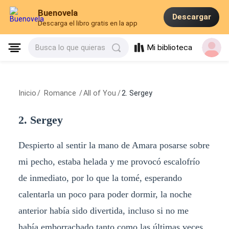
Buenovela
Descargar
Descarga el libro gratis en la app
Mi biblioteca
Busca lo que quieras
Inicio
/
Romance
/
All of You
/
2. Sergey
2. Sergey
Despierto al sentir la mano de Amara posarse sobre
mi pecho, estaba helada y me provocó escalofrío
de inmediato, por lo que la tomé, esperando
calentarla un poco para poder dormir, la noche
anterior había sido divertida, incluso si no me
había emborrachado tanto como las últimas veces,