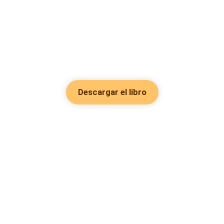
Descargar el libro
Hot Genres
Romance
Recursos
Hombre lobo
Palabras clave
Redes Sociales
Mafia