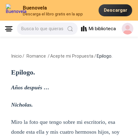
Buenovela
Descargar
Descarga el libro gratis en la app
Mi biblioteca
Busca lo que quieras
Inicio
/
Romance
/
Acepte mi Propuesta
/
Epilogo.
Epilogo.
Años después …
Nicholas.
Miro la foto que tengo sobre mi escritorio, esa
donde esta ella y mis cuatro hermosos hijos, soy