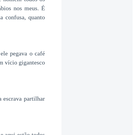
ábios nos meus. É
ca confusa, quanto
le pegava o café
m vício gigantesco
 escrava partilhar
e aqui estão todos