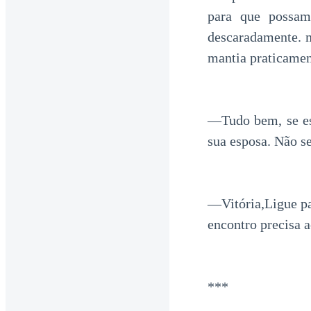
para que possam
descaradamente. 
mantia praticamen
—Tudo bem, se es
sua esposa. Não s
—Vitória,Ligue p
encontro precisa 
***