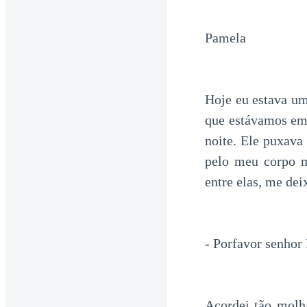
Pamela
Hoje eu estava u
que estávamos em 
noite. Ele puxava
pelo meu corpo me
entre elas, me de
- Porfavor senhor 
Acordei tão molh