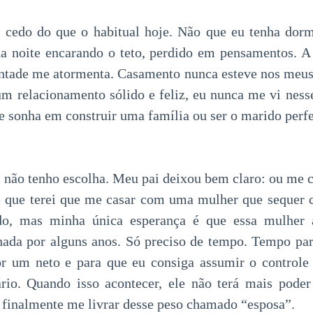
 cedo do que o habitual hoje. Não que eu tenha dormi
da noite encarando o teto, perdido em pensamentos. A
ntade me atormenta. Casamento nunca esteve nos meus
m relacionamento sólido e feliz, eu nunca me vi ness
 sonha em construir uma família ou ser o marido perfe
, não tenho escolha. Meu pai deixou bem claro: ou me c
é que terei que me casar com uma mulher que sequer 
rdo, mas minha única esperança é que essa mulher 
ada por alguns anos. Só preciso de tempo. Tempo par
or um neto e para que eu consiga assumir o control
ário. Quando isso acontecer, ele não terá mais pode
i finalmente me livrar desse peso chamado “esposa”.