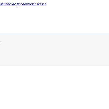
Mundo de ficção
Iniciar sessão
o
BTQ+
YA/TEEN
Paranormal
Misterio/Thriller
Oriental
Juegos
Historia
MM