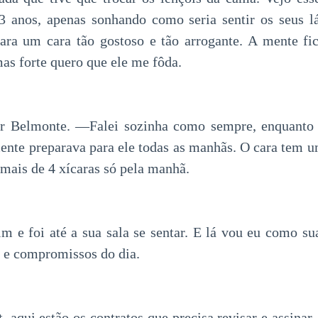
 3 anos, apenas sonhando como seria sentir os seus l
 para um cara tão gostoso e tão arrogante. A mente fi
as forte quero que ele me fôda.
 Belmonte. —Falei sozinha como sempre, enquanto e
ente preparava para ele todas as manhãs. O cara tem u
 mais de 4 xícaras só pela manhã.
m e foi até a sua sala se sentar. E lá vou eu como sua
a e compromissos do dia.
aqui estão os contratos que precisa revisar e assinar, 