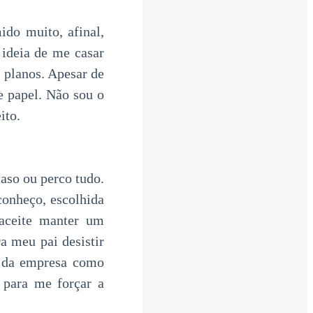
do muito, afinal,
 ideia de me casar
 planos. Apesar de
e papel. Não sou o
ito.
aso ou perco tudo.
conheço, escolhida
aceite manter um
a meu pai desistir
e da empresa como
r para me forçar a