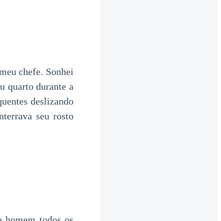
meu chefe. Sonhei
u quarto durante a
quentes deslizando
nterrava seu rosto
se homem todos os