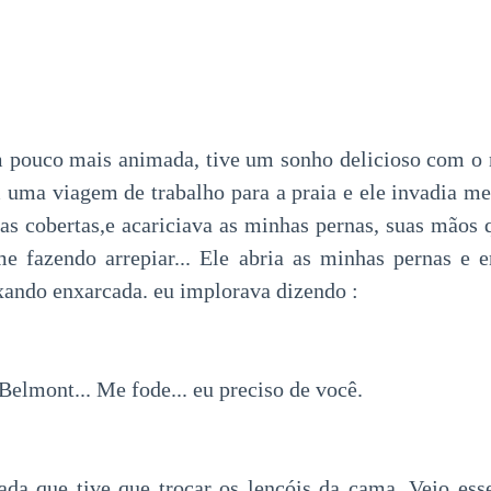
m pouco mais animada, tive um sonho delicioso com o 
uma viagem de trabalho para a praia e ele invadia me
 as cobertas,e acariciava as minhas pernas, suas mãos 
 fazendo arrepiar... Ele abria as minhas pernas e e
ixando enxarcada. eu implorava dizendo :
Belmont... Me fode... eu preciso de você.
ada que tive que trocar os lençóis da cama. Vejo es