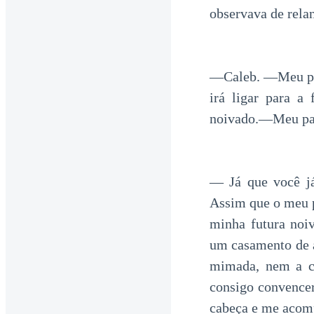
observava de rela
—Caleb. —Meu pai
irá ligar para a
noivado.—Meu pai 
— Já que você j
Assim que o meu p
minha futura noi
um casamento de 
mimada, nem a co
consigo convencer
cabeça e me acomp