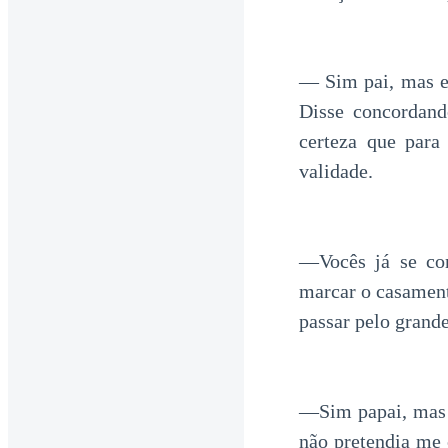
— Sim pai, mas e
Disse concordand
certeza que par
validade.
—Vocês já se co
marcar o casament
passar pelo grand
—Sim papai, mas d
não pretendia me 