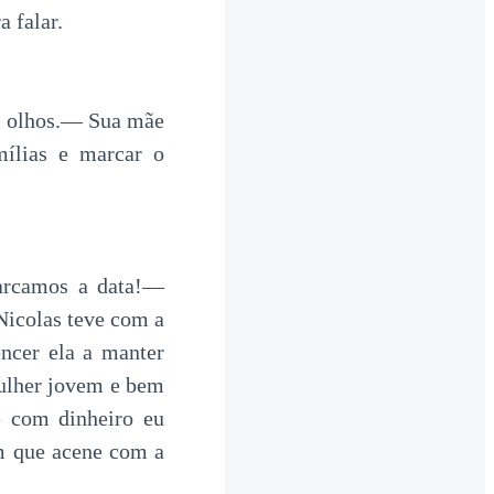
 falar.
s olhos.— Sua mãe
mílias e marcar o
arcamos a data!—
Nicolas teve com a
ncer ela a manter
ulher jovem e bem
e com dinheiro eu
ém que acene com a