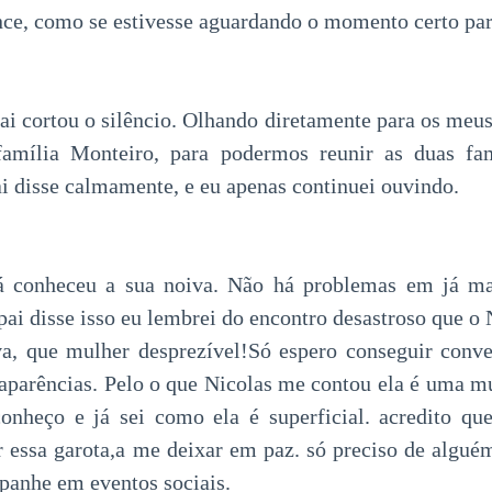
nce, como se estivesse aguardando o momento certo para
 cortou o silêncio. Olhando diretamente para os meu
 família Monteiro, para podermos reunir as duas fa
disse calmamente, e eu apenas continuei ouvindo.
á conheceu a sua noiva. Não há problemas em já m
ai disse isso eu lembrei do encontro desastroso que o 
va, que mulher desprezível!Só espero conseguir conve
aparências. Pelo o que Nicolas me contou ela é uma m
nheço e já sei como ela é superficial. acredito qu
 essa garota,a me deixar em paz. só preciso de algu
anhe em eventos sociais.