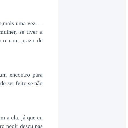
ós,mais uma vez.—
ulher, se tiver a
nto com prazo de
um encontro para
e ser feito se não
m a ela, já que eu
ro pedir desculpas