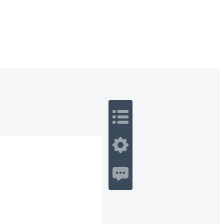
 Romance
Sci-Fi
Guerra
Otros