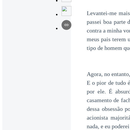
Levantei-me mais
passei boa parte 
contra a minha vo
meus pais terem u
tipo de homem que
Agora, no entanto
E o pior de tudo 
por ele. É absu
casamento de fach
dessa obsessão p
acionista majorit
nada, e eu podere