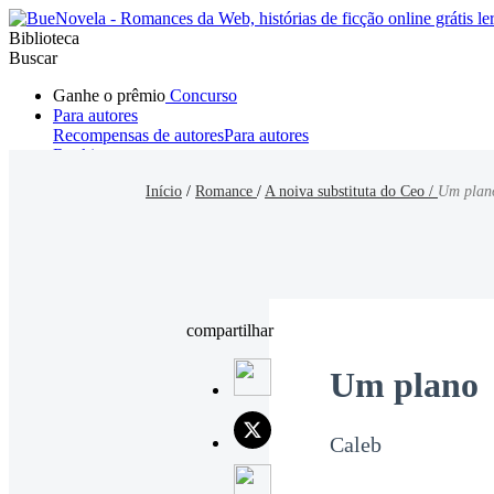
Biblioteca
Buscar
Ganhe o prêmio
Concurso
Para autores
Recompensas de autores
Para autores
Ranking
Navegar
Início
/
Romance
/
A noiva substituta do Ceo /
Um plan
Novelas
Contos Curtos
Todos
Romance
Hombre lobo
Mafia
Sistema
Fantasía
Urbano
LG
compartilhar
Um plano
Caleb