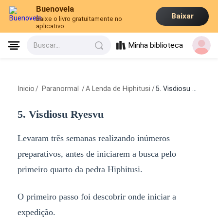
Buenovela
Baixar
Baixe o livro gratuitamente no
aplicativo
Minha biblioteca
Buscar...
Inicio
/
Paranormal
/
A Lenda de Hiphitusi
/
5. Visdiosu Ryesvu
5. Visdiosu Ryesvu
Levaram três semanas realizando inúmeros
preparativos, antes de iniciarem a busca pelo
primeiro quarto da pedra Hiphitusi.
O primeiro passo foi descobrir onde iniciar a
expedição.