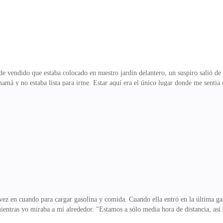
 de vendido que estaba colocado en nuestro jardin delantero, un suspiro salió d
i mamá y no estaba lista para irme. Estar aquí era el único lugar donde me sent
 salvarla. Fui criado por mi abuela.'Sigo mirando ese cartel que veo.Ella sabí
aquí, tenia amigos aqui, Tommy estaba aqui. A los 18 me iba bastante bien. Es
ban a quitar todo mañana a esta hora. ¿Cómo se suponía que iba a dejar a mis 
ste cambio, cariño, seráb
ez en cuando para cargar gasolina y comida. Cuando ella entró en la última gaso
 mientras yo miraba a mi alrededor. "Estamos a sólo media hora de distancia, as
fuera tan malo, pero aún así no estaba en casa. Algo no se sentía bien por aqui.