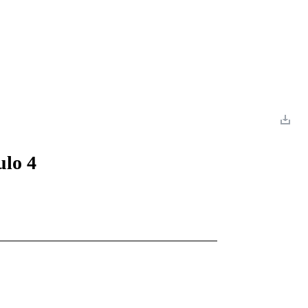
 Romance
Sci-Fi
Guerra
Otros
ulo 4