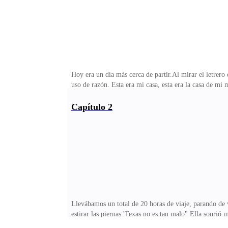
Hoy era un día más cerca de partir.Al mirar el letrero
uso de razón. Esta era mi casa, esta era la casa de m
naciera. Mal parto, mucha sangre perdida. No pudieron
moverme y tener que empezar todo de nuevo. Era feliz 
Capítulo 2
medio tiempo y, en general, mi vida era buena.Me lo i
nuevos amigos, tendrás un nuevo novio. Necesitamos e
Llevábamos un total de 20 horas de viaje, parando de v
estirar las piernas.'Texas no es tan malo" Ella sonrió
algo de dinero, me dirigi hacia adentro. Puede que no 