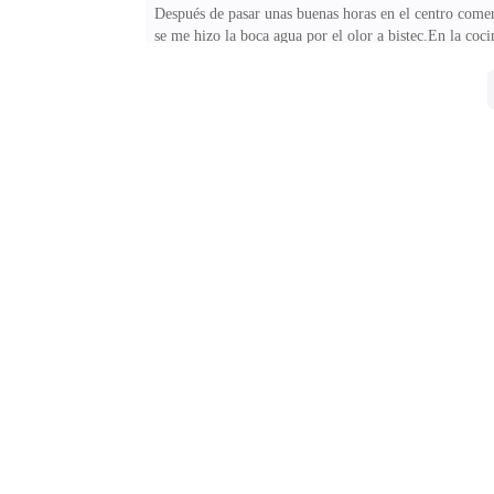
Después de pasar unas buenas horas en el centro comerci
se me hizo la boca agua por el olor a bistec.En la coc
cocina nueva.'Algo huele muy bien".'Te prepararé un p
permiso. Quería ir a la playa, pero no me gustaba la id
poco".Todavía no tenia edad suficiente para beber, p
trataba de eso. Sabía que ella sabia que a veces bebía,