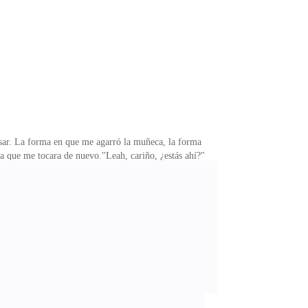
ía anormalmente rápido, mis palmas empezaron a
estuvo alli.Está bien, oficialmente me estaba
pasar. La forma en que me agarró la muñeca, la forma
a que me tocara de nuevo."Leah, cariño, ¿estás ahí?"
 olvidado de la escuela.'Genial, escuela" Poniendo los
ser la chica nueva.'Gracias por invitarme. Tengo que
ca de ella, pero ella era la única persona que conocía