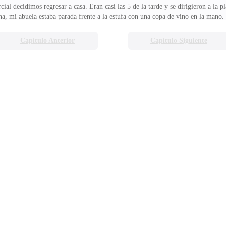
al decidimos regresar a casa. Eran casi las 5 de la tarde y se dirigieron a la pl
ina, mi abuela estaba parada frente a la estufa con una copa de vino en la mano.
lato. Ve a limpiarte.¿Te importa si salgo un ratito esta noche?". Mi abuela nu
ea de dejar a mi abuela sola en un lugar nuevo.'Mientras llegues a las 2 y no es
Capítulo Anterior
Capítulo Siguiente
ero eso no me impidió tomar algunos. Nunca he llegado al punto en el que me d
 pero nunca fue alg