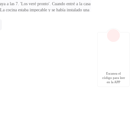
aya a las 7. 'Los veré pronto'. Cuando entré a la casa
 La cocina estaba impecable y se había instalado una
nca me habíaimpedido hacer nada, pero siempre le pedi
tés bebiendo, entonces ve y diviértete un
esperdician. Siempre he sido cuidadoso cuando se
Escanea el
código para leer
en la APP