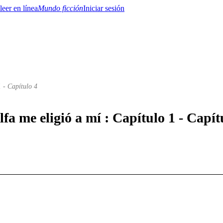
Mundo ficción
Iniciar sesión
 - Capítulo 4
BTQ+
YA/TEEN
Paranormal
Misterio/Thriller
Oriental
Juegos
Historia
MM
lfa me eligió a mí : Capítulo 1 - Capít