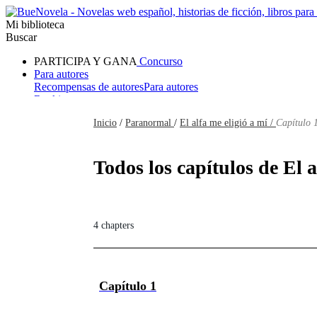
Mi biblioteca
Buscar
PARTICIPA Y GANA
Concurso
Para autores
Recompensas de autores
Para autores
Ranking
Navegar
Inicio
/
Paranormal
/
El alfa me eligió a mí /
Capítulo 1
Novelas
Cuentos Cortos
Todos
Romance
Hombre lobo
Mafia
Sistema
Fantasía
Urbano
LG
Todos los capítulos de El a
4 chapters
Capítulo 1