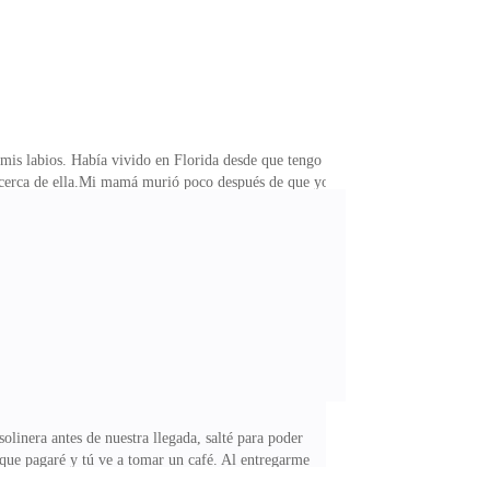
e mis labios. Había vivido en Florida desde que tengo
ia cerca de ella.Mi mamá murió poco después de que yo
a que a mi no me gustaba la idea de irme. No queria
tabasacando excelentes notas, tenia un trabajo de
amigos? ¿mi novio?."Leah, tienes 18 años. Harás
linera antes de nuestra llegada, salté para poder
í que pagaré y tú ve a tomar un café. Al entregarme
 Mientras preparaba dos cafés of el timbre de la puerta