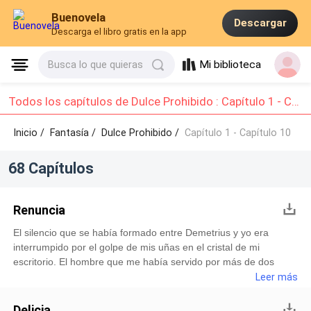
Buenovela
Descargar
Descarga el libro gratis en la app
Mi biblioteca
Busca lo que quieras
Todos los capítulos de Dulce Prohibido : Capítulo 1 - Capítulo 10
Inicio /
Fantasía
/
Dulce Prohibido /
Capítulo 1 - Capítulo 10
68 Capítulos
Renuncia
El silencio que se había formado entre Demetrius y yo era
interrumpido por el golpe de mis uñas en el cristal de mi
escritorio. El hombre que me había servido por más de dos
siglos mantenía la cabeza gacha, la mirada fija en sus zapatos
Leer más
como si fuera la mejor de las entretenciones y sus manos
entrelazadas hacia delante, quizás tratando de encontrar en su
Delicia