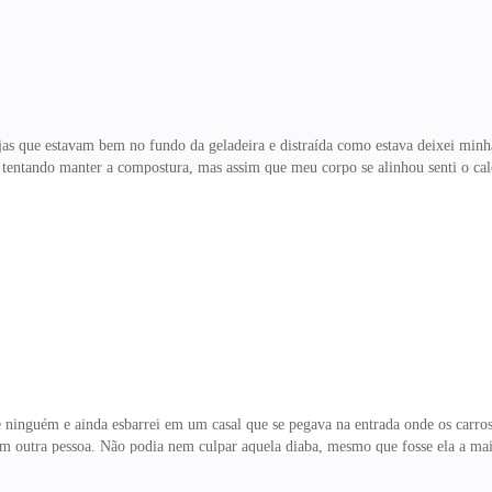
ejas que estavam bem no fundo da geladeira e distraída como estava deixei min
o tentando manter a compostura, mas assim que meu corpo se alinhou senti o ca
e espaço? — Eu não me lembro de ter perguntado nada. — resmunguei irritada f
um sorriso sacana de lado. — Adorei a cor do seu biquíni. — era preto, com t
inas usando igual. E não estou com raiva, não se de tanta importância. — Ma
 cada pedacinho, como se me desenhasse em sua mente com o
ninguém e ainda esbarrei em um casal que se pegava na entrada onde os carros 
m outra pessoa. Não podia nem culpar aquela diaba, mesmo que fosse ela a mai
sorriso que me desarmou. A culpa no fim de tudo era minha por ser tão burro em
encontrado uma jogadora a altura. Quando a vi dançando na boate com um cara a