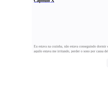
Capítulo X
inquieto, ela estava feliz, parecendo livre enquanto d
porque não ir até lá mostrar pra ela? Foi o que pense
Eu estava na cozinha, não estava conseguindo dormir 
aquilo estava me irritando, perder o sono por causa 
ser a essa hora? — espiei pela janela ao lado da port
confusa. Os cabelos castanhos estavam bagunçados e e
realçando ainda mais os seus olhos claros. Ele era um 
mim. Seus lábios em cima dos meus eram macios, mas 