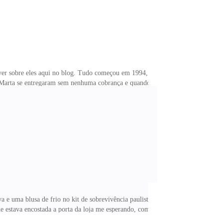
rever sobre eles aqui no blog. Tudo começou em 1994,
 Marta se entregaram sem nenhuma cobrança e quando
dona de uma floricultura os dois se reencontraram.
o universo conspirava em favor deles. Voltaram a sair
 depois de casados veio à notícia, mamãe estava
e uma blusa de frio no kit de sobrevivência paulista.
e estava encostada a porta da loja me esperando, com
judar. Nossa amizade tinha começado aos poucos, mas