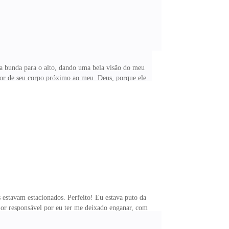
ha bunda para o alto, dando uma bela visão do meu
lor de seu corpo próximo ao meu. Deus, porque ele
inalmente me virando para encará-lo. — Ui, porque
iras de amarrar dos lados, uma peça mais do que
s as outras não são você. Não tem seu corpo. —
estavam estacionados. Perfeito! Eu estava puto da
or responsável por eu ter me deixado enganar, com
 me deixar levar por esses detalhes, é claro que ela
leatório que a avistou na pista de dança fiquei