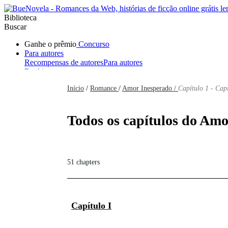
Biblioteca
Buscar
Ganhe o prêmio
Concurso
Para autores
Recompensas de autores
Para autores
Ranking
Navegar
Início
/
Romance
/
Amor Inesperado /
Capítulo 1 - Cap
Novelas
Contos Curtos
Todos
Romance
Hombre lobo
Mafia
Sistema
Fantasía
Urbano
LG
Todos os capítulos do Amo
51 chapters
Capítulo I