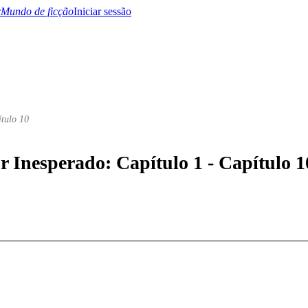
Mundo de ficção
Iniciar sessão
ítulo 10
BTQ+
YA/TEEN
Paranormal
Misterio/Thriller
Oriental
Juegos
Historia
MM
r Inesperado: Capítulo 1 - Capítulo 1