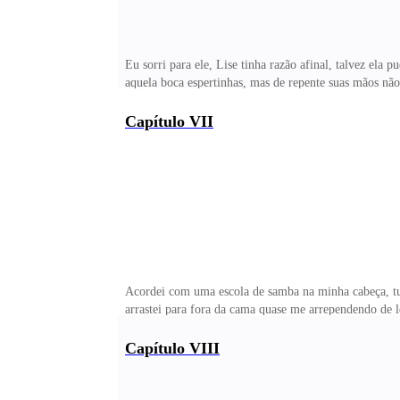
Eu sorri para ele, Lise tinha razão afinal, talvez ela
aquela boca espertinhas, mas de repente suas mãos nã
me deixou ali. Que merda tinha acabado de acontecer 
plantada no meio da pista de dança, com a maior cara 
Capítulo VII
odiei por ter me deixado levar. Grande babaca! Infern
toda entregue, um joguinho sujo e idiota que eu não 
Acordei com uma escola de samba na minha cabeça, tud
arrastei para fora da cama quase me arrependendo de 
cafeteira. Tudo o que eu queria era tomar um café, um
minha, mesmo ela tendo bebido muito mais do que eu a
Capítulo VIII
ela me confidenciou o motivo de ter ficado tão transt
e foi para o bar. Me indignava que as vezes qualquer c