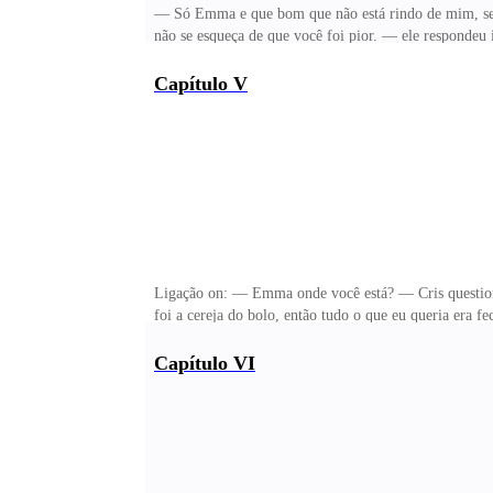
— Só Emma e que bom que não está rindo de mim, ser
não se esqueça de que você foi pior. — ele respondeu
vão, arrancar meu celular de suas mãos. A última coi
me limitei a fuzilar ele com o olhar, com sorte ele c
Capítulo V
— disse o deus de modo galante, mais para mim que pa
contrariado. — Você é um galinha e eu selo pela minh
Ligação on: — Emma onde você está? — Cris questionou 
foi a cereja do bolo, então tudo o que eu queria era 
arrependesse de ter atendido. — Deus, por que está tr
Vamos diga logo o que você quer! — ele estava estrag
Capítulo VI
e eu me perguntei porque ele estava falando aquilo c
minha resposta é não. — não era nenhuma novidade qu