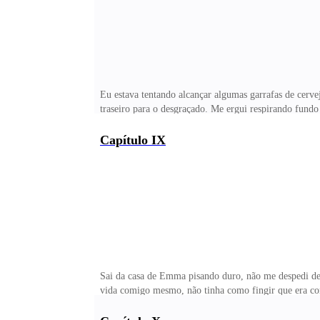
Eu estava tentando alcançar algumas garrafas de cerv
traseiro para o desgraçado. Me ergui respirando fund
estava tão perto, tinha perdido totalmente a noção d
está nervosinha? — Guilherme questionou me lançando 
Capítulo IX
comum. — Tenho certeza que aqui tem outras duas men
Guilherme me olhou de cima a baixo, esquadrinhando
Sai da casa de Emma pisando duro, não me despedi de 
vida comigo mesmo, não tinha como fingir que era co
aqueles olhos doces e inocentes, aquela voz suave e o 
era uma bruxa na arte do engano. Eu finalmente tinha 