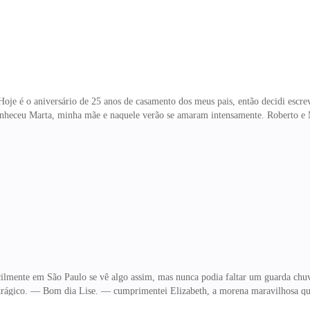
"Hoje é o aniversário de 25 anos de casamento dos meus pais, então decidi esc
conheceu Marta, minha mãe e naquele verão se amaram intensamente. Roberto e
 sua vida ali em Santos. No ano seguinte quando ele tratava de negócios com a 
ava lá agora. Chame de sorte, destino ou Deus, o que importa é que uma força n
os pais fossem contra um casamento tão rápido eles seguiram em frente. Um mês
 irmão Cristian. E vinte e cinco ano
lmente em São Paulo se vê algo assim, mas nunca podia faltar um guarda chuva 
e trágico. — Bom dia Lise. — cumprimentei Elizabeth, a morena maravilhosa qu
om minha mãe na outra floricultura, até que abrimos mais uma e ela veio me a