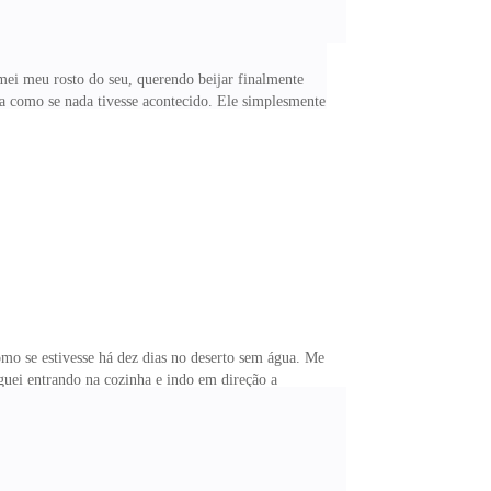
imei meu rosto do seu, querendo beijar finalmente
a como se nada tivesse acontecido. Ele simplesmente
 meu corpo com seus toques e beijos para me deixar
nte substituída por raiva assim que entendi tudo e me
o conseguia acreditar que ele tinha me deixado assim,
mo se estivesse há dez dias no deserto sem água. Me
guei entrando na cozinha e indo em direção a
sentada já a mesa com uma cara bem melhor do que a
 glória. Quando estávamos no carro voltando para casa
ra ir a um lugar mais privado ela surtou, o dispensou