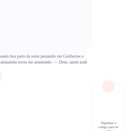
trou no meio, tentando seduzi-la. Eu a queria então
passado boa parte da noite pensando em Guilherme e
o a campainha tocou me assustando. — Deus, quem pode
 hora da madrugada? Abri a porta e fiquei o encarando
moldava aos seus músculos, o tom azul da blusa
 não consegui terminar de falar, pois ele veio sobre
Digitalize o
código para ler