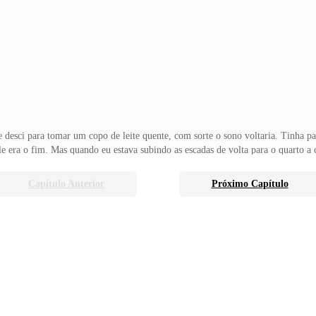
ançava com sua amiga. Um belo show para se assistir, mas então aquele idiota en
i. Mas não sei o que me deu quando a
e desci para tomar um copo de leite quente, com sorte o sono voltaria. Tinha 
dele era o fim. Mas quando eu estava subindo as escadas de volta para o quart
a e me surpreendi ainda mais. — Guilherme? O que ele estava fazendo ali aquela
le vestia uma calça jeans, com uma blusa de malha com mangas longas, que se 
Capítulo Anterior
Próximo Capítulo
colírio para os olhos, mas ainda sim eu estava confusa. — O que aconteceu... —
exigentes, não facilitando nenhum