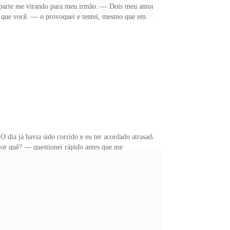
a parte me virando para meu irmão. — Dois meu amor,
ha que você. — o provoquei e tentei, mesmo que em
ular enquanto aquele homem ao lado me olhava, então
nha uma irmã e ainda por cima mais velha, vejam só.
aberia que ela existe. — Cristian murmurou
 dia já havia sido corrido e eu ter acordado atrasada
 por quê? — questionei rápido antes que me
tindo. — Não vou mudar minha rotina só por isso.
 nova boate e hoje é a inauguração. — Cris tagarelou
 que ele convidou você, então vamos? — Sabe que