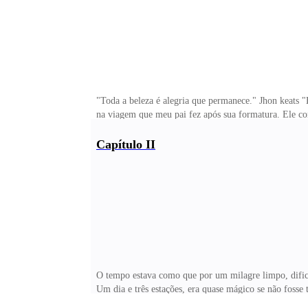
"Toda a beleza é alegria que permanece." Jhon keats 
na viagem que meu pai fez após sua formatura. Ele 
o verão acabou ele voltou para São Paulo e ela seguiu
Para resumir a história ela havia se mudado e trabalh
Capítulo II
e quatro meses juntos decidiram se casar, mesmo que 
grávida de mim, Emma. Três anos mais tarde veio meu
O tempo estava como que por um milagre limpo, difici
Um dia e três estações, era quase mágico se não foss
uma cara não muito boa. Elizabeth tinha trabalhado c