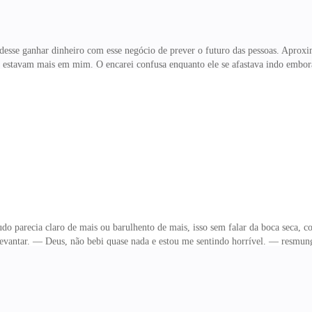
 pudesse ganhar dinheiro com esse negócio de prever o futuro das pessoas. Aprox
o estavam mais em mim. O encarei confusa enquanto ele se afastava indo embor
aqui? Guilherme acabou de estragar minha dança com outro cara, acender todo
de tacho da história. A frustração se espalhou por meu corpo, mas foi rapidame
o, parte de mim continuou a negar a cena que tinha acabado de acontecer, eu nã
estava nenhum pouco a fim de jo
o parecia claro de mais ou barulhento de mais, isso sem falar da boca seca, co
levantar. — Deus, não bebi quase nada e estou me sentindo horrível. — resmun
 remédio para dor de cabeça e voltar a dormir o restante do dia. Lise estava 
inda parecia que tinha passado a noite no spa. Queria voltar aos meus dias de
ornada a noite passada. Assim que o homem que ela estava beijando a chamou pa
oisinha pudesse desencadear nela ess