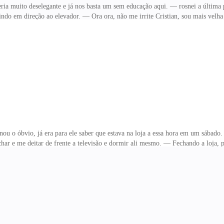
ia muito deselegante e já nos basta um sem educação aqui. — rosnei a últim
 indo em direção ao elevador. — Ora ora, não me irrite Cristian, sou mais vel
sa que precisava agora era ficar passando vergonha, tentando alcançar meu cel
airia no chão duro. — Mais velha? São irmãos? Cris, você nunca me disse que ti
ra Cris. — Você também nunca fala de sua irmã, se não fosse a mídia jamais s
a irmã. — ele respondeu Cris e po
o óbvio, já era para ele saber que estava na loja a essa hora em um sábado. O
fechar e me deitar de frente a televisão e dormir ali mesmo. — Fechando a loja,
abalhando até essa hora? Mamãe e papai estão viajando, você deveria estar cur
ando minha vibe fim de noite do sábado. — Ok chatinha, Charles vai abrir uma
omigo, ele sabia que eu não fazia esses programas há muito tempo. — É obvio
e eu não ia para boates, nem festinhas como cos