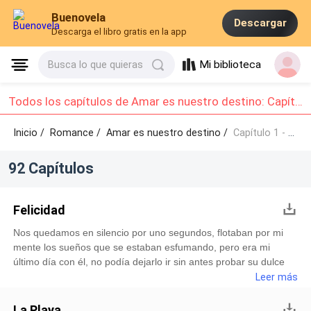
Buenovela
Descargar
Descarga el libro gratis en la app
Mi biblioteca
Busca lo que quieras
Todos los capítulos de Amar es nuestro destino: Capítulo 1 - Capítulo 10
Inicio /
Romance
/
Amar es nuestro destino /
Capítulo 1 - Capítulo 10
92 Capítulos
Felicidad
Nos quedamos en silencio por uno segundos, flotaban por mi
mente los sueños que se estaban esfumando, pero era mi
último día con él, no podía dejarlo ir sin antes probar su dulce
piel. Cuando tuve el valor de hablar, mi voz parecía estar
Leer más
agotada. __Has tomado la decisión correcta. __ ¿Porque lo
dices Celeste? __Lo reflejas en tu rostro, ¿A dónde te iras Saín?
La Playa