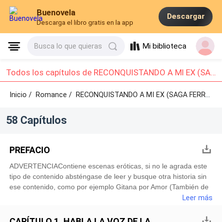
Buenovela
Descargar
Descarga el libro gratis en la app
Mi biblioteca
Busca lo que quieras
Todos los capítulos de RECONQUISTANDO A MI EX (SAGA FERRARI): Capítulo 1 - Capítulo 10
Inicio /
Romance
/
RECONQUISTANDO A MI EX (SAGA FERRARI) /
58 Capítulos
PREFACIO
ADVERTENCIAContiene escenas eróticas, si no le agrada este
tipo de contenido absténgase de leer y busque otra historia sin
ese contenido, como por ejemplo Gitana por Amor (También de
mi autoría), es una historia hermosa y sin mucho contenido
Leer más
sexu4al. *******Matteo pasaba sus manos por la cabeza en un
gesto de frustración, mientras conversaba con su amigo
CAPÍTULO 1. HABLA LA VOZ DE LA