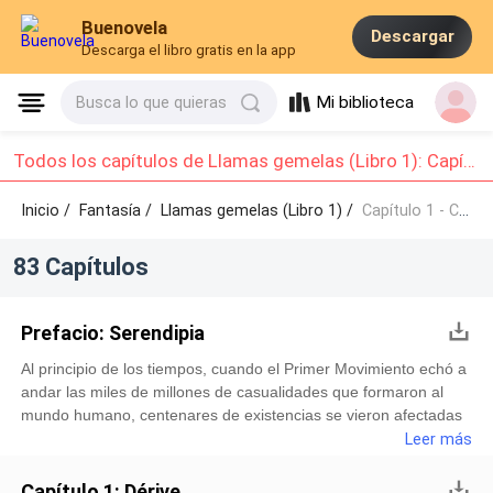
Buenovela
Descargar
Descarga el libro gratis en la app
Mi biblioteca
Busca lo que quieras
Todos los capítulos de Llamas gemelas (Libro 1): Capítulo 1 - Capítulo 10
Inicio /
Fantasía
/
Llamas gemelas (Libro 1) /
Capítulo 1 - Capítulo 10
83 Capítulos
Prefacio: Serendipia
Al principio de los tiempos, cuando el Primer Movimiento echó a
andar las miles de millones de casualidades que formaron al
mundo humano, centenares de existencias se vieron afectadas
por el impacto, y se dividieron.Vagaron desvalidas, huérfanas de
Leer más
su otra mitad, y los milenios pasaron a través de ellas, eternas,
permanentes, y se convirtieron en millones de años de continua
Capítulo 1: Dérive