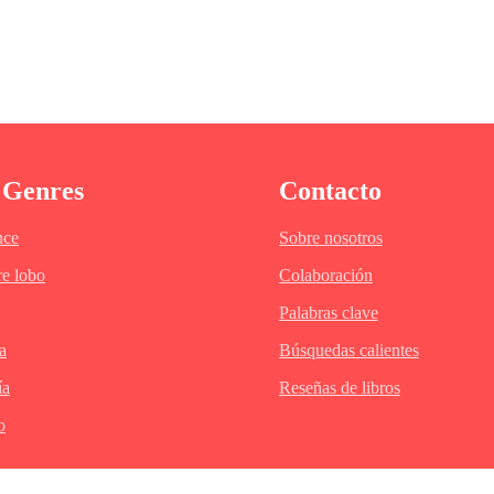
da uno lucia serio e imperturbable, todos ellos estaban a la espera de algo, er
 ¿Había nuevas contrataciones de seguridad?, ¿o simplemente serian nuevos emp
 Genres
Contacto
quiera iba muy seguido a la empresa.Definitivamente no le interesaba en lo absol
ía encargado personalmente de enseñarle a su hijo, James, el manejo de la empre
ce
Sobre nosotros
ir, todos los hombres Lawrence habían dedicado su vida al trabajo, y aquello n
e lobo
Colaboración
Palabras clave
a
Búsquedas calientes
ía
Reseñas de libros
o