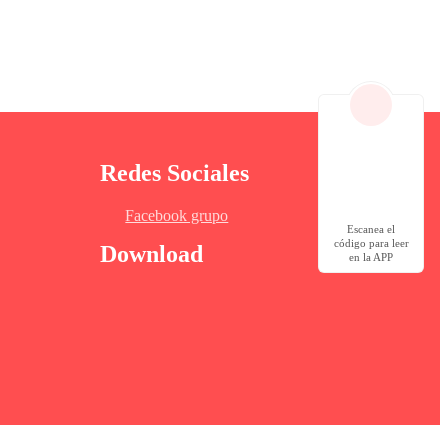
a obvio con solo mirarles. Además de que se
leados de la empresa?... James no estaba seguro, él
Redes Sociales
uto, pero si estaba entendido del funcionamiento de
sa, pues esperaba que este fuera el próximo cabecilla
Facebook grupo
o cambiaria.
Escanea el
código para leer
Download
en la APP