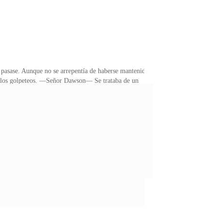
pasase. Aunque no se arrepentía de haberse mantenido
nquilos golpeteos. —Señor Dawson— Se trataba de un
ción que pidió esta aquí, tanto información privada
nes debían ser escuchadas al pie de la letra o el
tratar. Había hecho una buena elección el seguir los