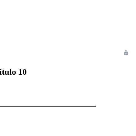
 Romance
Sci-Fi
Guerra
Otros
tulo 10