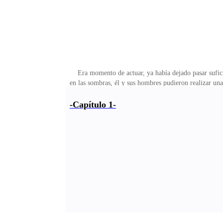
Era momento de actuar, ya había dejado pasar sufici
en las sombras, él y sus hombres pudieron realizar un
hombre corpulento que vestía traje oscuro; Sus manos 
como pública— —Muy bien, puedes retirarte—. Dawson e
-Capítulo 1-
castigo podría ser severo, y él no era alguien poco sev
pasos de su padre, un "mafioso" de fama mu