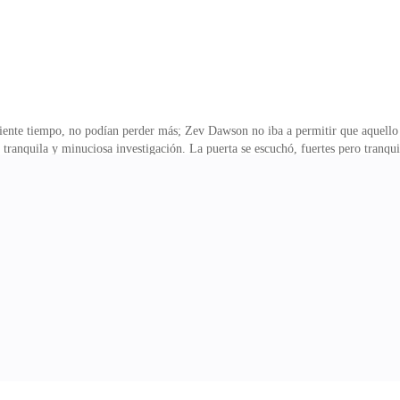
ente tiempo, no podían perder más; Zev Dawson no iba a permitir que aquello 
a tranquila y minuciosa investigación. La puerta se escuchó, fuertes pero tra
se encontraban ocupadas, él traía consigo una carpeta negra. —Toda la informa
ra un hombre frió, calculador y malvado, no había nada bueno en él. Sus orde
ero, le gustaba y gozaba del maltrato, era y es un hombre peligroso con el cual 