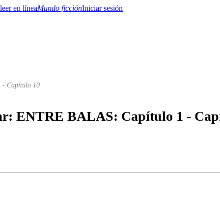
Mundo ficción
Iniciar sesión
 - Capítulo 10
BTQ+
YA/TEEN
Paranormal
Misterio/Thriller
Oriental
Juegos
Historia
MM
star: ENTRE BALAS: Capítulo 1 - Capí