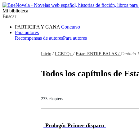
Mi biblioteca
Buscar
PARTICIPA Y GANA
Concurso
Para autores
Recompensas de autores
Para autores
Ranking
Navegar
Inicio
/
LGBTQ+
/
Estar: ENTRE BALAS /
Capítulo 1
Novelas
Cuentos Cortos
Todos
Romance
Hombre lobo
Mafia
Sistema
Fantasía
Urbano
LG
Todos los capítulos de E
233 chapters
-Prologó: Primer disparo-