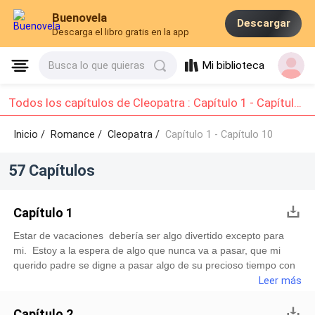
Buenovela
Descargar
Descarga el libro gratis en la app
Mi biblioteca
Busca lo que quieras
Todos los capítulos de Cleopatra : Capítulo 1 - Capítulo 10
Inicio /
Romance
/
Cleopatra /
Capítulo 1 - Capítulo 10
57 Capítulos
Capítulo 1
Estar de vacaciones debería ser algo divertido excepto para
mi. Estoy a la espera de algo que nunca va a pasar, que mi
querido padre se digne a pasar algo de su precioso tiempo con
su hija. Estaba en mi habitación revisando Instagram para ver
Leer más
cómo mis amigos están pasándola de maravilla es sus viajes
alrededor del mundo especialmente mi mejor amiga está en
Capítulo 2