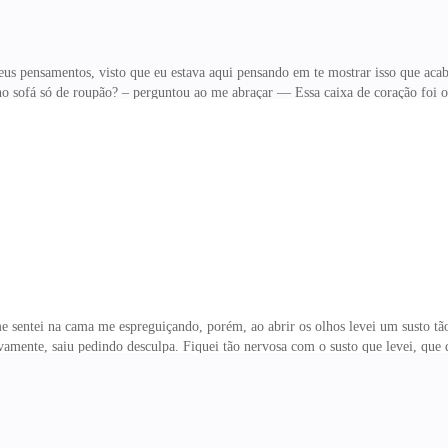
us pensamentos, visto que eu estava aqui pensando em te mostrar isso que acab
i no sofá só de roupão? – perguntou ao me abraçar — Essa caixa de coração f
a de bombom!!— Olha, foi sim o mesmo rapaz, só que nesse cartão assinou com
 é o mesmo. No entanto estou achando que ele está brincando com você. Tenta
espondeu porque está só de roupão? — perguntou novamente, se sentando no
xá-lo esperando, apena
e sentei na cama me espreguiçando, porém, ao abrir os olhos levei um susto tão
mente, saiu pedindo desculpa. Fiquei tão nervosa com o susto que levei, que 
mor de Deus, você parece assombração. Porque fica sempre me assustando? Qualq
sculpe Diana, não era minha intenção. Assim que entrei no quarto você me pe
 aberta e estranhei. Então vim ver como você estava, já que esqueceu até de tra
sse Enzo sem graça, me olhando de cima