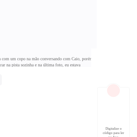
ARA, POR ISSO O RECONHECI.— O ENZO? —
 me beijado.
ava com um copo na mão conversando com Caio, porém
ar na pista sozinha e na última foto, eu estava
. Mal dava para ver quem era.Procurei por um cartão,
le me deixou um recado que dizia: ‘’Você era a mulher
udo o que mais quero é ter você em meus braços.
Digitalize o
código para ler