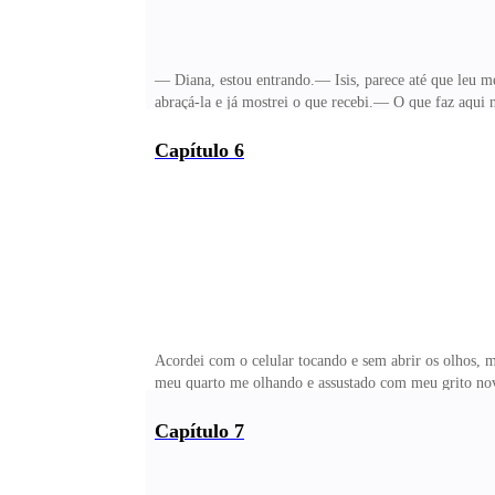
— Diana, estou entrando.— Isis, parece até que leu me
abraçá-la e já mostrei o que recebi.— O que faz aqu
caixa e aproveitando, roubou um bombom — Que delici
que leu atentamente e me olhando falou:— Com certeza
Capítulo 6
muito bom gosto nas escolhas dos bombons. Não me r
esse presente, já que deixaram com ele e para não dei
Acordei com o celular tocando e sem abrir os olhos, m
meu quarto me olhando e assustado com meu grito nova
estava, só de camisola, fui atrás dele.— Enzo pelo a
procurando por ele que se encontrava na cozinha.— De
Capítulo 7
porque percebi que deixou literalmente a porta da sala
que deveria se trocar, pois olha como você está — di