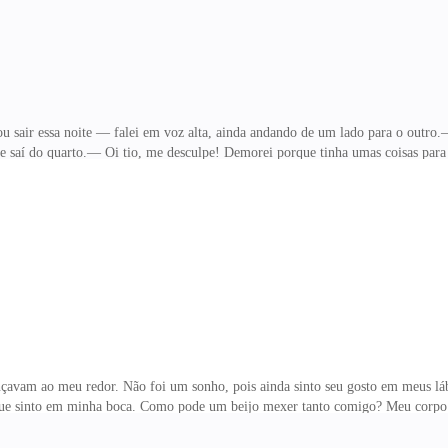
ou sair essa noite — falei em voz alta, ainda andando de um lado para o outr
o e saí do quarto.— Oi tio, me desculpe! Demorei porque tinha umas coisas para
o, pensei que não estivesse bem. Só por isso perguntei — falou, se sentando no s
ir de longe e seus cabelos ainda estavam molhados.— Estou bem sim, não prec
guns dias, estou sem graça de desmarcar, pois é tipo um encontro com um amigo
 jovem e prec
ançavam ao meu redor. Não foi um sonho, pois ainda sinto seu gosto em meus lá
to que sinto em minha boca. Como pode um beijo mexer tanto comigo? Meu corpo
s na pista, porém há tanta gente aqui que nunca vou descobrir quem é. A nã
o grita ao chegar, me assustando, já que eu estava bem concentrada ob