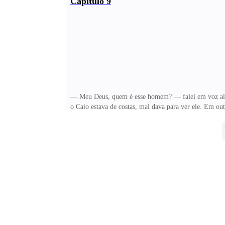
Capítulo 9
MESMO QUE DEVERIA ESTAR LOTADO.— ENCO
pergunto gritando, já que foi o único que veio na min
— Meu Deus, quem é esse homem? — falei em voz alta
o Caio estava de costas, mal dava para ver ele. Em outr
beijando alguém, de quem só dava para ver as costas.
mas não encontrei. Deduzi então que ele poderia ter e
mais linda do clube e tem os lábios mais macio que um
Princesa acredite, ainda vamos ficar juntos. Com amor