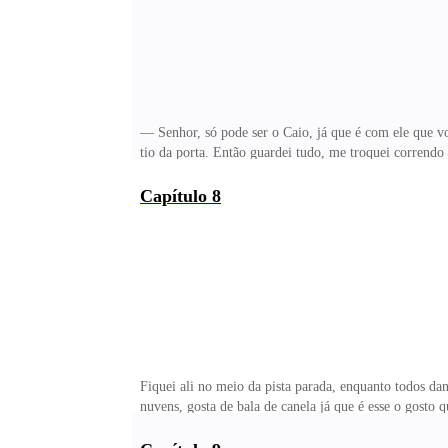
— Senhor, só pode ser o Caio, já que é com ele que v
tio da porta. Então guardei tudo, me troquei corrend
querida, não precisa se desculpar, só fiquei preocupad
tomado banho, pois estava perfumado, dava para sent
Capítulo 8
marcado para essa noite e já estava combinado faz al
sentando do lado dele.— Claro que não Diana. Você é
Fiquei ali no meio da pista parada, enquanto todos d
nuvens, gosta de bala de canela já que é esse o gos
pergunto para mim mesma, olhando para todos os lado
DEMOREI PORQUE O BANHEIRO TINHA ATÉ FILA — Cai