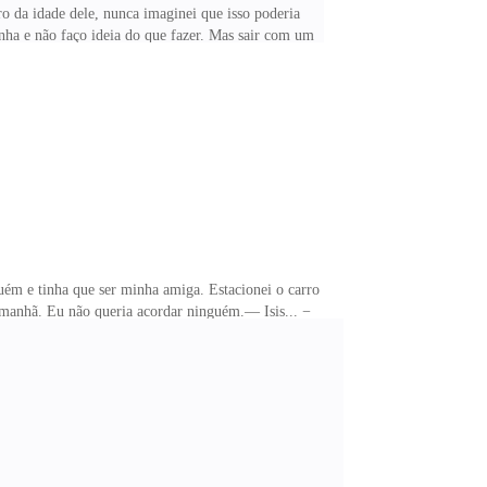
o da idade dele, nunca imaginei que isso poderia
nha e não faço ideia do que fazer. Mas sair com um
 você, Diana! Pois ninguém aqui recebe uma gorjeta
o de gorjeta.— É justo — Falou olhando para mim,
tos terminavam de colocar as cadeiras em cima das
guém e tinha que ser minha amiga. Estacionei o carro e
 manhã. Eu não queria acordar ninguém.— Isis... −
endo na cozinha. Acho que ela deveria estar no
 — Nossa que lindo, chocolate personalizado com