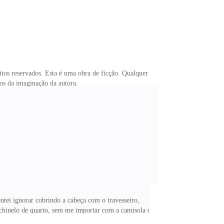
itos reservados. Esta é uma obra de ficção. Qualquer
descritos são frutos da imaginação da autora.
Giovanelli- São José do Rio Pardo-SPTânia
tei ignorar cobrindo a cabeça com o travesseiro,
 chinelo de quarto, sem me importar com a camisola e
o que pensa que está fazendo? —perguntou muito