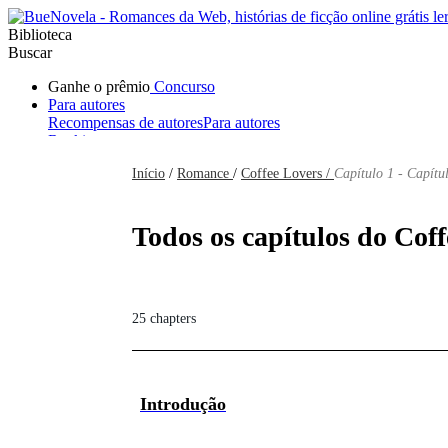
Biblioteca
Buscar
Ganhe o prêmio
Concurso
Para autores
Recompensas de autores
Para autores
Ranking
Navegar
Início
/
Romance
/
Coffee Lovers /
Capítulo 1 - Capítu
Novelas
Contos Curtos
Todos
Romance
Hombre lobo
Mafia
Sistema
Fantasía
Urbano
LG
Todos os capítulos do Coff
25 chapters
Introdução