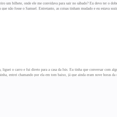
ro um bilhete, onde ele me convidava para sair no sábado? Eu devo ter o dobr
que não fosse o Samuel. Entretanto, as coisas tinham mudado e eu estava sozi
no momento não quero sair com ninguém. — Acho que alguém se interessou por
 e olhando para mim. — Divide com eles, já que sou dona do Café não precis
ndrinha e Vitor, deem um chego aqui – falou fazendo sinal para eles, que jun
, liguei o carro e fui direto para a casa da Isis. Eu tinha que conversar com al
inha, entrei chamando por ela em tom baixo, já que ainda eram nove horas da
onteceu alguma coisa? — perguntou Isis com o mesmo tom de voz que eu, aparec
lei abrindo minha bolsa — Olha isso — entreguei a caixinha para ela.
te deu isso? — perguntou se sentado à mesa e eu fiz o mesm