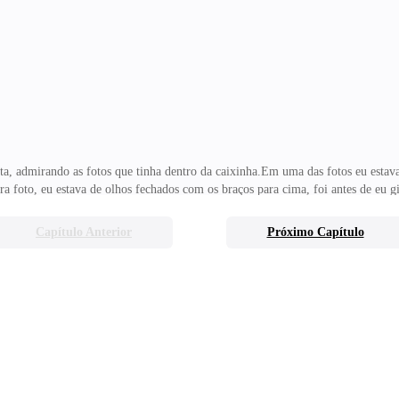
NTREI SEU AMIGO SAINDO DO BANHEIRO, ELE ESTAVA SEM MÁSC
ha cabeça e se for ele mesmo, minhas desconfianças estão certas. Enzo pode ter
, admirando as fotos que tinha dentro da caixinha.Em uma das fotos eu est
a foto, eu estava de olhos fechados com os braços para cima, foi antes de eu gir
 Não dava para ver a cor de seus cabelos, que estavam encobertos por um capuz
scrito atrás de uma das fotos e comecei a olhar em todas. Foi na do beijo que e
Capítulo Anterior
Próximo Capítulo
 algodão... Que beijo foi aquele... Só confirmou o que eu sentia por você e t
 S.’’Essas