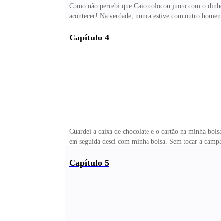
Como não percebi que Caio colocou junto com o dinhei
acontecer! Na verdade, nunca estive com outro homem 
rapaz não era exatamente o que eu queria. Acho que 
de cinquenta reais — falou Enzo, em tom de zombaria
Capítulo 4
enquanto eu guardava o avental e Enzo continuou — Sa
mesas. &nb
Guardei a caixa de chocolate e o cartão na minha bolsa
em seguida desci com minha bolsa. Sem tocar a campa
Isis... Cadê você? — entrei procurando por ela.— Ac
quintal.— Sim aconteceu uma coisa estranha –—fa
Capítulo 5
seu rosto. Esse tipo de chocolate é muito caro. Quem 