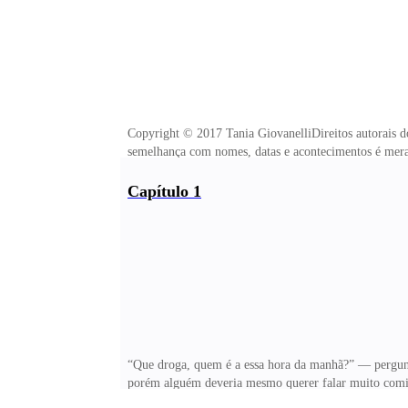
Copyright © 2017 Tania GiovanelliDireitos autorais do
semelhança com nomes, datas e acontecimentos 
Capa: Aléxia MacedoDiagramação: Tania Giovanell
Giovanelli, dezembro,2017.Literatura Nacio
Capítulo 1
“Que droga, quem é a essa hora da manhã?” — pergunte
porém alguém deveria mesmo querer falar muito comigo
atendi a porta Isis, minha melhor amiga, entrou feit