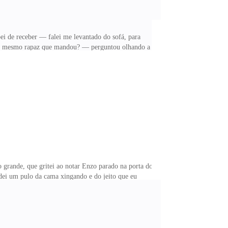
ei de receber — falei me levantado do sofá, para
oi o mesmo rapaz que mandou? — perguntou olhando a
 a letra “V’’ — falei entregando o cartão para ela,
ndo te confundir com essas iniciais. Mas ele tem
 sofá.— Eu estava no banho quando Enzo me trouxe
 grande, que gritei ao notar Enzo parado na porta do
dei um pulo da cama xingando e do jeito que eu
uer hora vou ter um treco — falei gritando,
gou olhando, foi tudo muito rápido. Eu só vim,
ncar a porta, não deveria estar bem. No entanto, acho