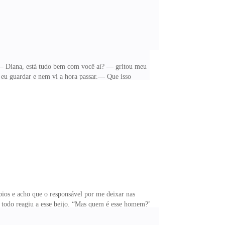
o.— Diana, está tudo bem com você aí? — gritou meu
 eu guardar e nem vi a hora passar.— Que isso
ofá.Estava assistido um filme e pelo visto já tinha
isa se preocupar. Tio eu tenho um compromisso
. O senhor se importa se eu for? — perguntei, me
bios e acho que o responsável por me deixar nas
 todo reagiu a esse beijo. “Mas quem é esse homem?”
o ser, que ele se manifeste.— ME DESCULPE,
servando as pessoas à minha volta.— EU IMAGINEI