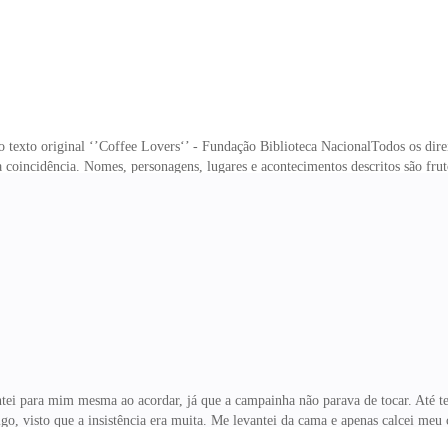
 texto original ‘’Coffee Lovers‘’ - Fundação Biblioteca NacionalTodos os dire
é mera coincidência. Nomes, personagens, lugares e acontecimentos 
iRevisão: RM CordeiroEdição: 1ªGiovanelli, TâniaCoffee Lovers/Tânia 
i para mim mesma ao acordar, já que a campainha não parava de tocar. Até ten
, visto que a insistência era muita. Me levantei da cama e apenas calcei meu
o um furacão. “Que diabos ela faz aqui?” pensei.— Diana pelo amor de Deus, 