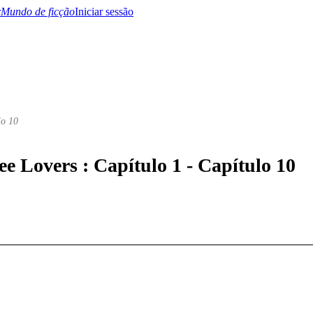
Mundo de ficção
Iniciar sessão
lo 10
BTQ+
YA/TEEN
Paranormal
Misterio/Thriller
Oriental
Juegos
Historia
MM
ee Lovers : Capítulo 1 - Capítulo 10