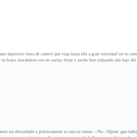
to deportivo fuera de control que viaja hacia ella a gran velocidad"así es com
 su brazo chocándose con un cuerpo firme y pecho bien trabajado aún bajo del t
gual —Estas bien —preguntó Ese enigmático personaje la había puso a salvo de
de ellos sus manos sostienen la pequeña cintura de la mujer ambos rostros mínim
os por el brusco movimiento para impedir su escape a una muerte segura sus oj
pecto era descuidado y prácticamente se caía en ruinas —No—Dijiste ¡que hab