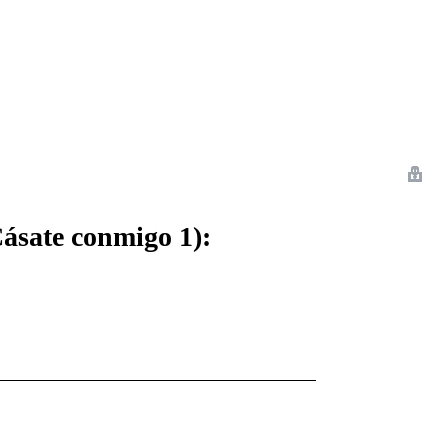
 Romance
Sci-Fi
Guerra
Otros
Cásate conmigo 1):