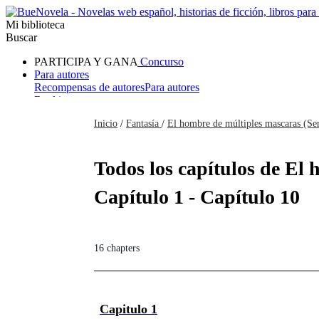
Mi biblioteca
Buscar
PARTICIPA Y GANA
Concurso
Para autores
Recompensas de autores
Para autores
Ranking
Navegar
Inicio
/
Fantasía
/
El hombre de múltiples mascaras (Se
Novelas
Cuentos Cortos
Todos
Romance
Hombre lobo
Mafia
Sistema
Fantasía
Urbano
LG
Todos los capítulos de El
Capítulo 1 - Capítulo 10
16 chapters
Capitulo 1