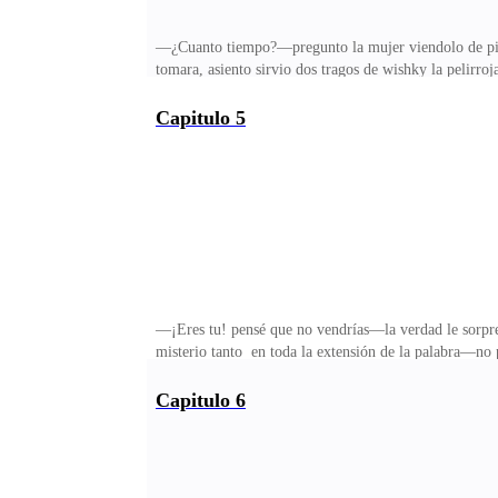
—¿Cuanto tiempo?—pregunto la mujer viendolo de pie
tomara, asiento sirvio dos tragos de wishky la pelirroj
estomago no estaba acostumbrada a las bebidas fuert
extranjero, cuando regresaron no volvieron a hablarse
Capitulo 5
compromiso o lo que hubiese sido todo aquello pues la
negros como la noche se acerco luciendo un tanto ent
—¡Eres tu! pensé que no vendrías—la verdad le sorpren
misterio tanto en toda la extensión de la palabra—no
según le informaron llego sola sin un par de mujeres a
disfrutando la velada con el resto de hombres pues ha
Capitulo 6
momento en que llego ahí quiso darse media vuelta y ma
había pasado ya estaba siendo así. —Terminaste de ate