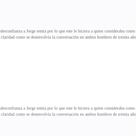
desconfianza a Jorge temía por lo que este le hiciera a quien consideraba com
aridad como se desenvolvía la conversación en ambos hombres de treinta años h
sola noche no mas porque si —Te refieres a...pero esta muerta —aseguro un cada
uda —desconoces la verdad querida—esto era real todo El asunto se ponia cada 
oy tu mejor amiga, acaso ¿No confías en mi?— se hizo la ofendida tuvo que ha
desconfianza a Jorge temía por lo que este le hiciera a quien consideraba com
aridad como se desenvolvía la conversación en ambos hombres de treinta años h
sola noche no mas porque si —Te refieres a...pero esta muerta —aseguro un cada
uda —desconoces la verdad querida—esto era real todo El asunto se ponia cada 
oy tu mejor amiga, acaso ¿No confías en mi?— se hizo la ofendida tuvo que ha