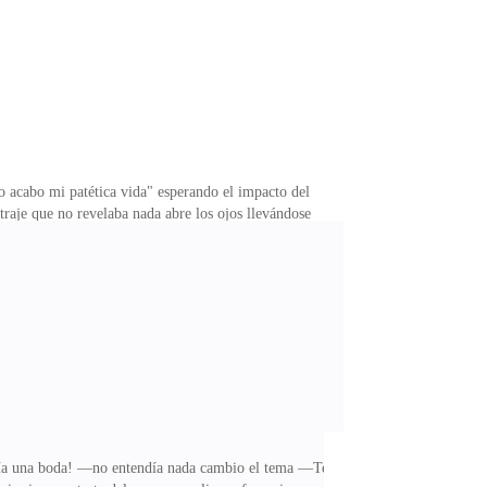
o acabo mi patética vida" esperando el impacto del
raje que no revelaba nada abre los ojos llevándose
 una muerte segura olvido casi por completo estaba en
o casi pegados de no ser por la ostentosa mascara de
os reflejaban preocupación genuina —Gracias puede
ría una boda! —no entendía nada cambio el tema —Te