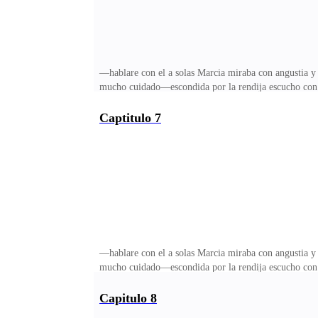
—hablare con el a solas Marcia miraba con angustia y 
mucho cuidado—escondida por la rendija escucho con cl
cuadraba pues las cosas y personas no cambian en un 
estaba apunto de hacer un vivo seria mucho mas de ay
Captitulo 7
investigación debia averigurar de que iba aquello —s
queria con la esperanza de ser lo suf
—hablare con el a solas Marcia miraba con angustia y 
mucho cuidado—escondida por la rendija escucho con cl
cuadraba pues las cosas y personas no cambian en un 
estaba apunto de hacer un vivo seria mucho mas de ay
Capitulo 8
investigación debia averigurar de que iba aquello —s