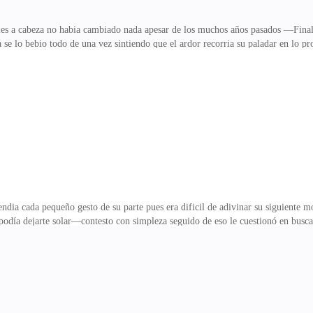
s a cabeza no habia cambiado nada apesar de los muchos años pasados —Final
a se lo bebio todo de una vez sintiendo que el ardor recorria su paladar en lo p
es —Si Jorge e Ethan y el Señor eran amigos— afrimo yendo de un lado para ot
 nunca más, corto la charla como quien queria acaba con el tema pero algo no l
 situacion se tenso cuando se acerco aquel , hombre de nombre Ethan con traje
usiasm
dia cada pequeño gesto de su parte pues era dificil de adivinar su siguiente 
 podía dejarte solar—contesto con simpleza seguido de eso le cuestionó en b
 su alrededor cuando llego y la aprisono en su cuerpo al bailar estuvo dispuest
bia infinidad de ellos —las invite pero ninguna me podía acompañarme tiene vi
rcharse pues se llevaría acabo durante cinco largos días lo cual se volvía cad
nder tus a