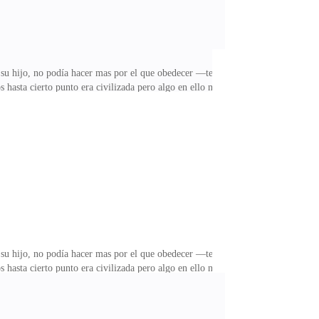
o su hijo, no podía hacer mas por el que obedecer —ten
asta cierto punto era civilizada pero algo en ello no
ver putrefacto no serviaria de nada para lo que
vez mas interesante por el bien suyo y de la
cer un poco de drama para obtener la informacion que
o su hijo, no podía hacer mas por el que obedecer —ten
asta cierto punto era civilizada pero algo en ello no
ver putrefacto no serviaria de nada para lo que
vez mas interesante por el bien suyo y de la
cer un poco de drama para obtener la informacion que