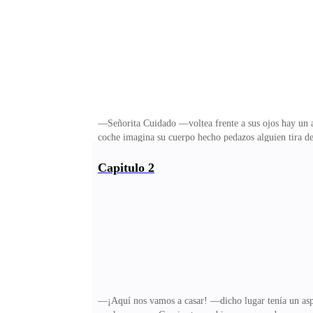
—Señorita Cuidado —voltea frente a sus ojos hay un au
coche imagina su cuerpo hecho pedazos alguien tira de
una impresiono de otro mundo no por su belleza sin i
el centro una multitud de autos suenan claxon detrás 
Capitulo 2
zorro que trae puesta hubiesen podido juntar sus labi
soltarme trata de alejarse si demorab
—¡Aquí nos vamos a casar! —dicho lugar tenía un as