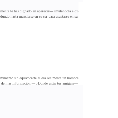
mente te has dignado en aparecer— invitandola a que
rofundo hasta mezclarse en su ser para asentarse en su
ro en la cocina —.Pero luego cada uno se fue al
e cuadraba Aun recordaba en la fiesta de su
 azul, moreno delgado, pelo negro alborotado de ojos
movimento sin equivocarte el era realmente un hombre
usca de mas información — ¿Donde están tus amigas?—
o Kyros estaba convencido estarain en el baño o
das propias—confeso Valeria siendo sincera al
a vez más abrumador el pasarlo sola lo peor ni un día