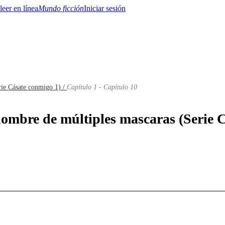
Mundo ficción
Iniciar sesión
rie Cásate conmigo 1) /
Capítulo 1 - Capítulo 10
BTQ+
YA/TEEN
Paranormal
Misterio/Thriller
Oriental
Juegos
Historia
MM
 hombre de múltiples mascaras (Serie 