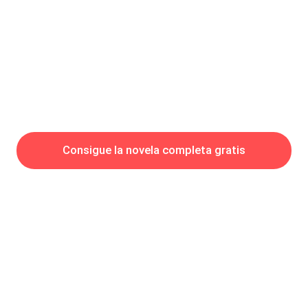
al parecer estaban esperando el personal médico y terminaron
abriendo el foro de la págin
Consigue la novela completa gratis
Hot Genres
Romance
Recursos