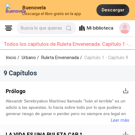
Buenovela
Descargar
Descarga el libro gratis en la app
Mi biblioteca
Busca lo que quieras
Todos los capítulos de Ruleta Envenenada: Capítulo 1 - Capítulo 9
Inicio /
Urbano
/
Ruleta Envenenada /
Capítulo 1 - Capítulo 9
9 Capítulos
Prólogo
Alexandr Serebryakov Martínez llamado "Iván el terrible" es un
adicto a las apuestas, lo hacia sobre todo por lo que pudiera
generar riesgo de ganar o perder pero no siempre era legal en
lo que apostaba, una vez perdió con las personas
Leer más
equivocadas.Podía perderlo todo, su casa, familia e incluso la
vida, en esa situación terminó entregándose a si mismo para
LA VIDA ES UNA RULETA CAP 1.